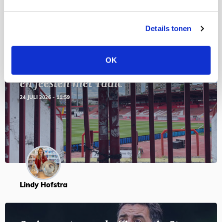
Blogs
Details tonen
OK
Servische maffiabaas in grauwe bak
en feesten met Tadic
24 JULI 2026 - 11:59
Lindy Hofstra