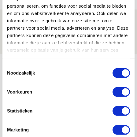
NIEUWS
personaliseren, om functies voor social media te bieden
en om ons websiteverkeer te analyseren. Ook delen we
Laatste Kaarten Actie Ajax - sc
informatie over je gebruik van onze site met onze
Heerenveen [UITVERKOCHT]
partners voor social media, adverteren en analyse. Deze
partners kunnen deze gegevens combineren met andere
05 AUGUSTUS 2026 - 15:00
informatie die je aan ze hebt verstrekt of die ze hebben
NIEUWS
verzameld op basis van je gebruik van hun services.
Bekijk meer
Toestemmingsselectie
AGENDA
Noodzakelijk
Selectiedag ballenjongens/-meiden
23
Voorkeuren
[VOL]
AUG
Statistieken
11
Geef Mij Maar Amsterdam
SEP
Marketing