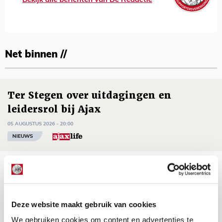
Bekijk alle berichten van De Redactie
Net binnen //
Ter Stegen over uitdagingen en
leidersrol bij Ajax
05 AUGUSTUS 2026 - 20:00
NIEUWS
Míchels elf: zie jij al rol voor
aanwinsten in thuisduel met
Shelbourne?
Deze website maakt gebruik van cookies
05 AUGUSTUS 2026 - 15:35
We gebruiken cookies om content en advertenties te