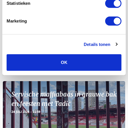
Statistieken
Selectiedag ballenjongens/-meiden
23
[VOL]
Marketing
AUG
11
Geef Mij Maar Amsterdam
Details tonen
SEP
OK
Blogs
Servische maffiabaas in grauwe bak
en feesten met Tadic
24 JULI 2026 - 11:59