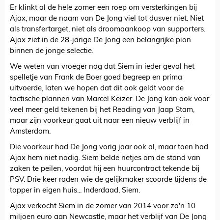
Er klinkt al de hele zomer een roep om versterkingen bij
Ajax, maar de naam van De Jong viel tot dusver niet. Niet
als transfertarget, niet als droomaankoop van supporters.
Ajax ziet in de 28-jarige De Jong een belangrijke pion
binnen de jonge selectie.
We weten van vroeger nog dat Siem in ieder geval het
spelletje van Frank de Boer goed begreep en prima
uitvoerde, laten we hopen dat dit ook geldt voor de
tactische plannen van Marcel Keizer. De Jong kan ook voor
veel meer geld tekenen bij het Reading van Jaap Stam,
maar zijn voorkeur gaat uit naar een nieuw verblijf in
Amsterdam.
Die voorkeur had De Jong vorig jaar ook al, maar toen had
Ajax hem niet nodig. Siem belde netjes om de stand van
zaken te peilen, voordat hij een huurcontract tekende bij
PSV. Drie keer raden wie de gelijkmaker scoorde tijdens de
topper in eigen huis... Inderdaad, Siem.
Ajax verkocht Siem in de zomer van 2014 voor zo'n 10
miljoen euro aan Newcastle, maar het verblijf van De Jong