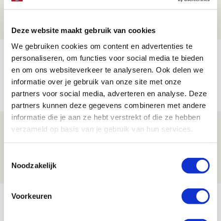
06 AUGUSTUS 2026 - 21:52
NIEUWS
Deze website maakt gebruik van cookies
We gebruiken cookies om content en advertenties te
Word ballenjongen of -meid bij Jong
personaliseren, om functies voor social media te bieden
Ajax - Helmond Sport!
en om ons websiteverkeer te analyseren. Ook delen we
informatie over je gebruik van onze site met onze
06 AUGUSTUS 2026 - 13:13
partners voor social media, adverteren en analyse. Deze
PRIJSVRAAG
partners kunnen deze gegevens combineren met andere
informatie die je aan ze hebt verstrekt of die ze hebben
Reis jij als mascotte mee naar uitduel
verzameld op basis van je gebruik van hun services.
met Telstar?
Toestemmingsselectie
06 AUGUSTUS 2026 - 13:04
Noodzakelijk
PRIJSVRAAG
Bekijk meer
Voorkeuren
AGENDA