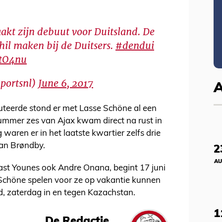
kt zijn debuut voor Duitsland. De
hil maken bij de Duitsers.
#dendui
StO4nu
portsnl)
June 6, 2017
teerde stond er met Lasse Schöne al een
nummer zes van Ajax kwam direct na rust in
 waren er in het laatste kwartier zelfs drie
van Brøndby.
2
AU
st Younes ook Andre Onana, begint 17 juni
en Schöne spelen voor ze op vakantie kunnen
d, zaterdag in en tegen Kazachstan.
1
De Redactie