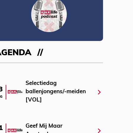
AGENDA
Selectiedag
3
ballenjongens/-meiden
G
[VOL]
Geef Mij Maar
1