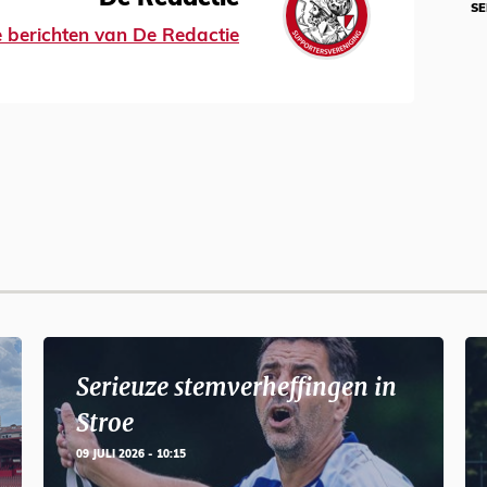
SE
le berichten van De Redactie
Serieuze stemverheffingen in
Stroe
09 JULI 2026 - 10:15