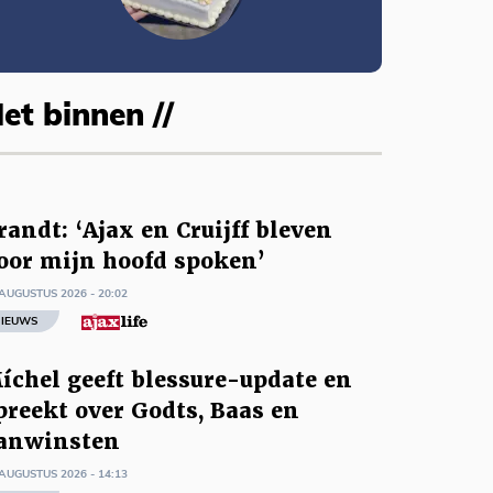
et binnen //
randt: ‘Ajax en Cruijff bleven
oor mijn hoofd spoken’
AUGUSTUS 2026 - 20:02
IEUWS
íchel geeft blessure-update en
preekt over Godts, Baas en
anwinsten
AUGUSTUS 2026 - 14:13