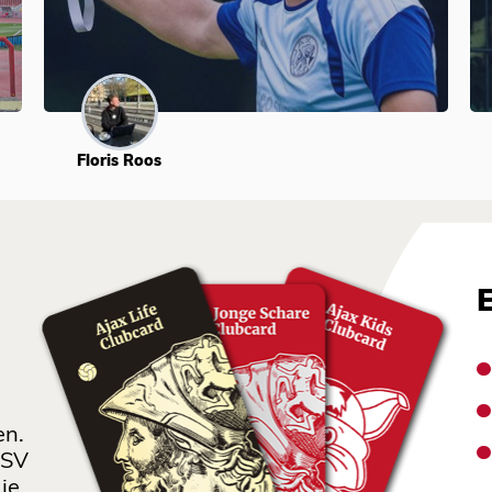
Floris Roos
en.
 SV
je