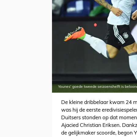
Younes' goede tweede seizoenshelft is beloon
De kleine dribbelaar kwam 24 mi
was hij de eerste eredivisiespele
Duitsers stonden op dat moment
Ajacied Christian Eriksen. Dankz
de gelijkmaker scoorde, begon Yo