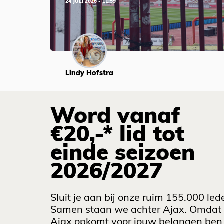
24 JULI 2026 - 11:59
Lindy Hofstra
Word vanaf
€20,-* lid tot
einde seizoen
2026/2027
Sluit je aan bij onze ruim 155.000 led
Samen staan we achter Ajax. Omdat
Ajax opkomt voor jouw belangen ben 