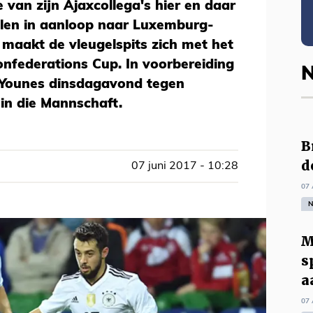
 van zijn Ajaxcollega's hier en daar
elen in aanloop naar Luxemburg-
s, maakt de vleugelspits zich met het
Confederations Cup. In voorbereiding
N
Younes dinsdagavond tegen
in die Mannschaft.
B
d
07 juni 2017 - 10:28
07 
N
M
s
a
07 