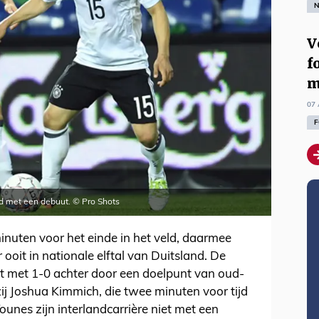
N
V
f
m
07 
F
d met een debuut. © Pro Shots
nuten voor het einde in het veld, daarmee
r ooit in nationale elftal van Duitsland. De
 met 1-0 achter door een doelpunt van oud-
ij Joshua Kimmich, die twee minuten voor tijd
unes zijn interlandcarrière niet met een