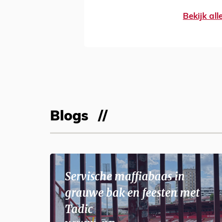
Bekijk al
Blogs
Servische maffiabaas in
grauwe bak en feesten met
Tadic