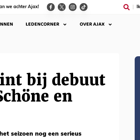
an we achter Ajax!
I
INNEN
LEDENCORNER
OVER AJAX
nt bij debuut
Schöne en
het seizoen nog een serieus