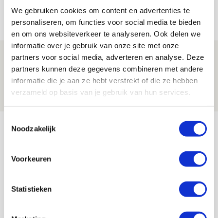
We gebruiken cookies om content en advertenties te
07 AUGUSTUS 2026 - 09:00
personaliseren, om functies voor social media te bieden
FOTOVERSLAG
en om ons websiteverkeer te analyseren. Ook delen we
informatie over je gebruik van onze site met onze
Míchel niet blij met resultaat en spel
partners voor social media, adverteren en analyse. Deze
na rust: ‘De focus nam af’
partners kunnen deze gegevens combineren met andere
informatie die je aan ze hebt verstrekt of die ze hebben
07 AUGUSTUS 2026 - 08:30
verzameld op basis van je gebruik van hun services.
NIEUWS
Toestemmingsselectie
Bekijk meer
Noodzakelijk
AGENDA
Voorkeuren
Selectiedag ballenjongens/-meiden
23
[VOL]
AUG
Statistieken
11
Geef Mij Maar Amsterdam