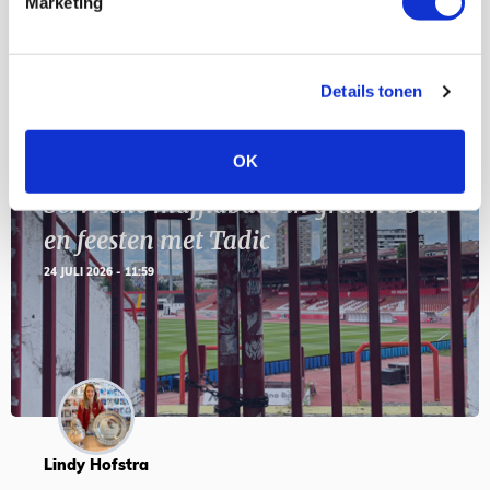
Marketing
SEP
Details tonen
Blogs
OK
Servische maffiabaas in grauwe bak
en feesten met Tadic
24 JULI 2026 - 11:59
Lindy Hofstra