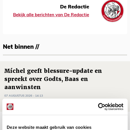
De Redactie
Bekijk alle berichten van De Redactie
Net binnen //
Míchel geeft blessure-update en
spreekt over Godts, Baas en
aanwinsten
07 AUGUSTUS 2026 - 14:13
NIEUWS
Volop enthousiasme in fotoverslag van
Deze website maakt gebruik van cookies
Europees treffen met Shelbourne