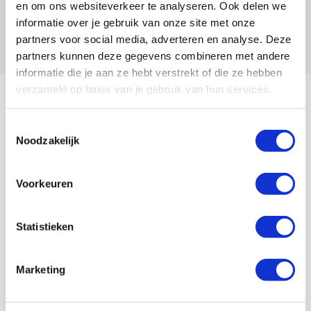
en om ons websiteverkeer te analyseren. Ook delen we
maakt Abdalla ‘geen reet’ uit
informatie over je gebruik van onze site met onze
08 AUGUSTUS 2026 - 10:04
partners voor social media, adverteren en analyse. Deze
NIEUWS
partners kunnen deze gegevens combineren met andere
informatie die je aan ze hebt verstrekt of die ze hebben
Bekijk meer
verzameld op basis van je gebruik van hun services.
AGENDA
Toestemmingsselectie
Noodzakelijk
Selectiedag ballenjongens/-meiden
23
[VOL]
AUG
Voorkeuren
11
Geef Mij Maar Amsterdam
Statistieken
SEP
Marketing
Blogs