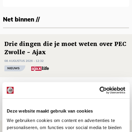
Net binnen //
Drie dingen die je moet weten over PEC
Zwolle - Ajax
08 AUGUSTUS 2026 - 12:32
NIEUWS
Míchels elf: met welke formatie begin
jij aan nieuw eredivisieseizoen?
08 AUGUSTUS 2026 - 11:34
Deze website maakt gebruik van cookies
NIEUWS
We gebruiken cookies om content en advertenties te
personaliseren, om functies voor social media te bieden
Spelen bij Jong Ajax of Ajax 1? Dat