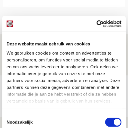
Net binnen //
Is dit de laatste wallpaper van Godts in
Deze website maakt gebruik van cookies
de Johan Cruijff Arena?
We gebruiken cookies om content en advertenties te
personaliseren, om functies voor social media te bieden
07 AUGUSTUS 2026 - 00:36
en om ons websiteverkeer te analyseren. Ook delen we
NIEUWS
informatie over je gebruik van onze site met onze
partners voor social media, adverteren en analyse. Deze
Trotse Klaassen: ‘Vierhonderd duels
partners kunnen deze gegevens combineren met andere
voor mijn club is heel speciaal’
informatie die je aan ze hebt verstrekt of die ze hebben
verzameld op basis van je gebruik van hun services.
06 AUGUSTUS 2026 - 23:43
NIEUWS
Toestemmingsselectie
Noodzakelijk
Ajax zet Shelbourne eenvoudig opzij en