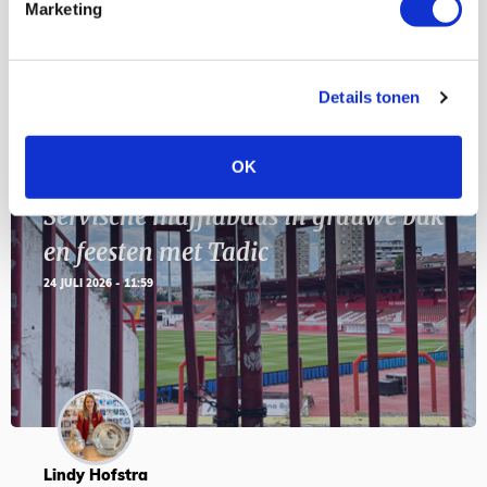
Geef Mij Maar Amsterdam
Marketing
SEP
Details tonen
Blogs
OK
Servische maffiabaas in grauwe bak
en feesten met Tadic
24 JULI 2026 - 11:59
Lindy Hofstra