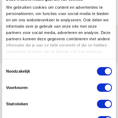
jij aan nieuw eredivisieseizoen?
We gebruiken cookies om content en advertenties te
08 AUGUSTUS 2026 - 11:34
personaliseren, om functies voor social media te bieden
NIEUWS
en om ons websiteverkeer te analyseren. Ook delen we
informatie over je gebruik van onze site met onze
partners voor social media, adverteren en analyse. Deze
Spelen bij Jong Ajax of Ajax 1? Dat
partners kunnen deze gegevens combineren met andere
maakt Abdalla ‘geen reet’ uit
informatie die je aan ze hebt verstrekt of die ze hebben
08 AUGUSTUS 2026 - 10:04
verzameld op basis van je gebruik van hun services.
NIEUWS
Toestemmingsselectie
Bekijk meer
Noodzakelijk
AGENDA
Voorkeuren
Selectiedag ballenjongens/-meiden
23
[VOL]
AUG
Statistieken
11