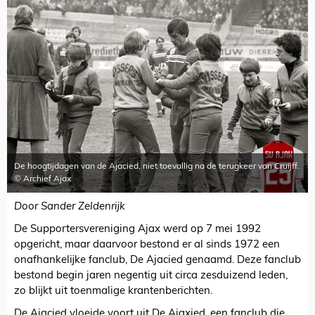
De hoogtijdagen van de Ajacied, niet toevallig na de terugkeer van Cruijff.
© Archief Ajax
Door Sander Zeldenrijk
De Supportersvereniging Ajax werd op 7 mei 1992
opgericht, maar daarvoor bestond er al sinds 1972 een
onafhankelijke fanclub, De Ajacied genaamd. Deze fanclub
bestond begin jaren negentig uit circa zesduizend leden,
zo blijkt uit toenmalige krantenberichten.
De Ajacied vloeide voort uit De Ajaxied, een fanclub die