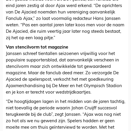
eind jaren zestig al door Ajax werd erkend. “De oprichters
van De Ajacied noemden hun vereniging aanvankelijk
Fanclub Ajax,” zo laat voormalig redacteur Hans Janssen
weten. “Pas een aantal jaren later koos men voor de naam
De Ajacied, die ruim veertig jaar later nog steeds bestaat,
zij het op een laag pitje.”
Van stencilvorm tot magazine
Janssen schreef tientallen seizoenen vrijwillig voor het
populaire supportersblad, dat aanvankelijk verscheen in
stencilvorm maar zich ontwikkelde tot gewaardeerd
magazine. Maar de fanclub deed meer. Zo verzorgde De
Ajacied de spelerspost, verkocht het met goedkeuring
Ajaxmerchandising bij De Meer en het Olympisch Stadion
en je kon er terecht voor wedstrijdkaartjes.
“De hoogtijdagen lagen in het midden van de jaren tachtig,
niet toevallig de periode waarin Johan Cruijff succesvol
terugkeerde bij de club”, zegt Janssen. “Ajax was nog niet
zo hot als we nu gewend zijn. Spelers hadden er geen
moeite mee om thuis geïnterviewd te worden. Met het