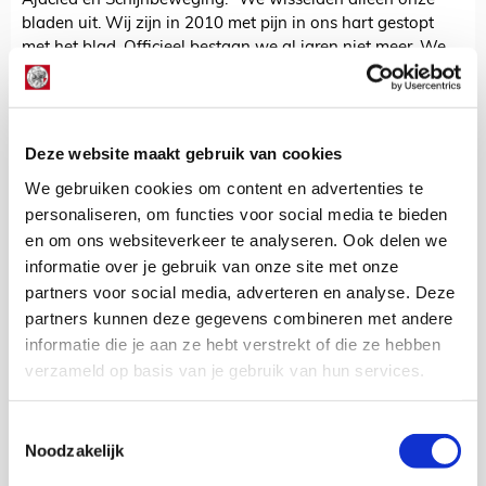
Ajacied en Schijnbeweging. “We wisselden alleen onze
bladen uit. Wij zijn in 2010 met pijn in ons hart gestopt
met het blad. Officieel bestaan we al jaren niet meer. We
hebben geen leden, noch inkomsten of uitgaven. We
hebben nog wel een site. Het bloed kruipt immers waar het
niet gaan kan.”
Deze website maakt gebruik van cookies
Zonder onze leden is onze vereniging niks waard. Wij
willen heel graag dat jullie je mooiste momenten uit 25
We gebruiken cookies om content en advertenties te
jaar Ajax als supporter met ons delen. Dat mag in
personaliseren, om functies voor social media te bieden
geschrift, met foto’s, video’s - de keuze is aan jullie. Met die
en om ons websiteverkeer te analyseren. Ook delen we
Ajaxherinneringen gaan wij dan aan de slag, om iets
informatie over je gebruik van onze site met onze
moois te maken dat past bij dit mooie jubileumjaar.
partners voor social media, adverteren en analyse. Deze
Bijdrages kunnen het hele seizoen
partners kunnen deze gegevens combineren met andere
naar
redactie@svajax.nl
.
informatie die je aan ze hebt verstrekt of die ze hebben
verzameld op basis van je gebruik van hun services.
De Redactie
Bekijk alle berichten van De Redactie
Toestemmingsselectie
Noodzakelijk