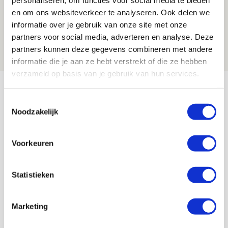
personaliseren, om functies voor social media te bieden
Spelen bij Jong Ajax of Ajax 1? Dat
en om ons websiteverkeer te analyseren. Ook delen we
informatie over je gebruik van onze site met onze
maakt Abdalla ‘geen reet’ uit
partners voor social media, adverteren en analyse. Deze
08 AUGUSTUS 2026 - 10:04
partners kunnen deze gegevens combineren met andere
NIEUWS
informatie die je aan ze hebt verstrekt of die ze hebben
verzameld op basis van je gebruik van hun services.
Bekijk meer
AGENDA
Toestemmingsselectie
Noodzakelijk
Selectiedag ballenjongens/-meiden
23
Voorkeuren
[VOL]
AUG
11
Statistieken
Geef Mij Maar Amsterdam
SEP
Marketing