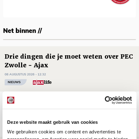
Net binnen //
Drie dingen die je moet weten over PEC
Zwolle - Ajax
08 AUGUSTUS 2026 - 12:32
NIEUWS
Míchels elf: met welke formatie begin
jij aan nieuw eredivisieseizoen?
08 AUGUSTUS 2026 - 11:34
Deze website maakt gebruik van cookies
NIEUWS
We gebruiken cookies om content en advertenties te