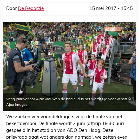
Door
De Redactie
15 mei 2017 - 15:45
Vorig jaar verloor Ajax Vrouwen de finale, dus het wordt tijd voor winst! ©
Ajax Images
We zoeken vier vaandeldragers voor de finale van het
bekertoernooi. De finale wordt 2 juni (aftrap 19.30 uur)
gespeeld in het stadion van ADO Den Haag. Deze
prijsvraag gaat wat anders dan normaal, we zetten even