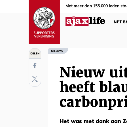
Met meer dan 155.000 leden sta
NET B
NIEUWS
DELEN
Nieuw uit
heeft bla
carbonpr
Het was met dank aan Za