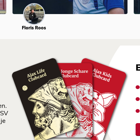
Floris Roos
en.
 SV
je