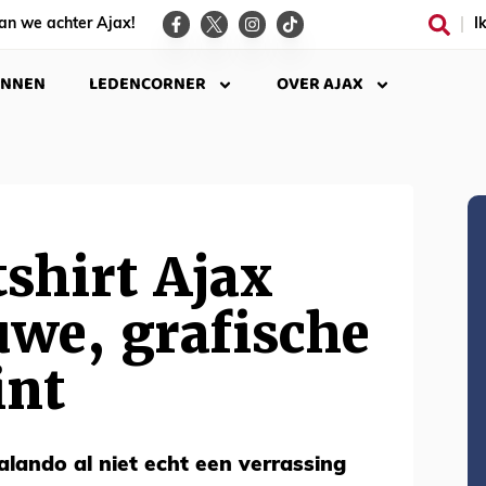
an we achter Ajax!
I
INNEN
LEDENCORNER
OVER AJAX
shirt Ajax
uwe, grafische
int
lando al niet echt een verrassing