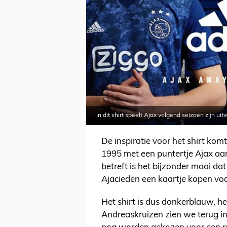
In dit shirt speelt Ajax volgend seizoen zijn ui
De inspiratie voor het shirt kom
1995 met een puntertje Ajax aan
betreft is het bijzonder mooi da
Ajacieden een kaartje kopen voo
Het shirt is dus donkerblauw, h
Andreaskruizen zien we terug in 