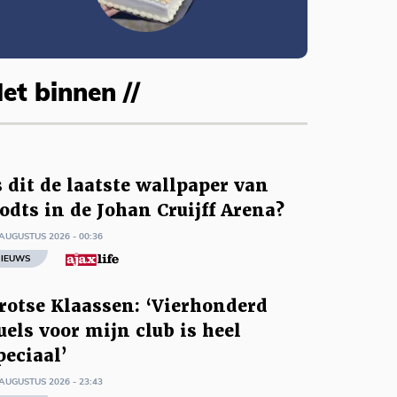
et binnen //
s dit de laatste wallpaper van
odts in de Johan Cruijff Arena?
AUGUSTUS 2026 - 00:36
IEUWS
rotse Klaassen: ‘Vierhonderd
uels voor mijn club is heel
peciaal’
AUGUSTUS 2026 - 23:43