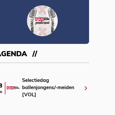
AGENDA
Selectiedag
3
ballenjongens/-meiden
G
[VOL]