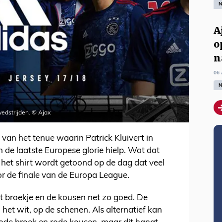
N
A
o
n
06 
N
twedstrijden. © Ajax
t van het tenue waarin Patrick Kluivert in
 de laatste Europese glorie hielp. Wat dat
t het shirt wordt getoond op de dag dat veel
r de finale van de Europa League.
et broekje en de kousen net zo goed. De
het wit, op de schenen. Als alternatief kan