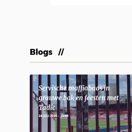
Blogs
Servische maffiabaas in
grauwe bak en feesten met
Tadic
24 JULI 2026 - 11:59