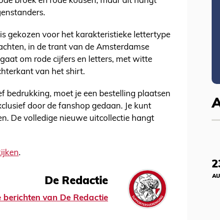
de broek en rode kousen, maar dit hangt
genstanders.
 gekozen voor het karakteristieke lettertype
achten, in de trant van de Amsterdamse
gaat om rode cijfers en letters, met witte
hterkant van het shirt.
ief bedrukking, moet je een bestelling plaatsen
xclusief door de fanshop gedaan. Je kunt
en. De volledige nieuwe uitcollectie hangt
kijken
.
2
AU
De Redactie
le berichten van De Redactie