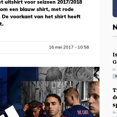
t uitshirt voor seizoen 2017/2018
 om een blauw shirt, met rode
 De voorkant van het shirt heeft
t.
N
16 mei 2017 - 10:58
I
G
07 
N
T
d
s
06 