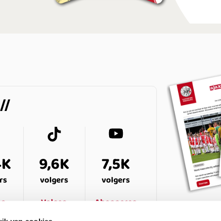
4K
9,6K
7,5K
rs
volgers
volgers
en
Volgen
Abonneren