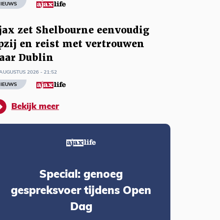
IEUWS
jax zet Shelbourne eenvoudig
pzij en reist met vertrouwen
aar Dublin
AUGUSTUS 2026 - 21:52
IEUWS
Bekijk meer
Special: genoeg
gespreksvoer tijdens Open
Dag