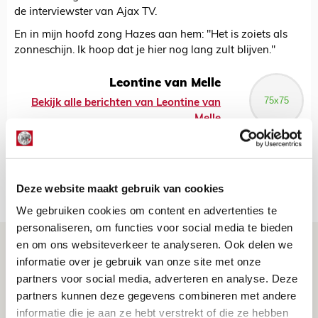
de interviewster van Ajax TV.
En in mijn hoofd zong Hazes aan hem: "Het is zoiets als
zonneschijn. Ik hoop dat je hier nog lang zult blijven."
Leontine van Melle
Bekijk alle berichten van Leontine van
Melle
Net binnen //
Deze website maakt gebruik van cookies
We gebruiken cookies om content en advertenties te
personaliseren, om functies voor social media te bieden
Brandt: ‘Ajax en Cruijff bleven door
en om ons websiteverkeer te analyseren. Ook delen we
informatie over je gebruik van onze site met onze
mijn hoofd spoken’
partners voor social media, adverteren en analyse. Deze
07 AUGUSTUS 2026 - 20:02
partners kunnen deze gegevens combineren met andere
NIEUWS
informatie die je aan ze hebt verstrekt of die ze hebben