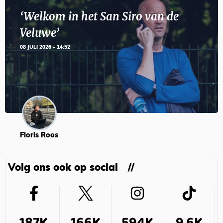
‘Welkom in het San Siro van de
Veluwe’
08 JULI 2026 - 14:52
Floris Roos
Volg ons ook op social
187K
166K
594K
9,6K