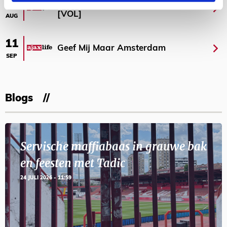
Selectiedag ballenjongens/-meiden
23
[VOL]
AUG
11
Geef Mij Maar Amsterdam
SEP
Blogs
Servische maffiabaas in grauwe bak
en feesten met Tadic
24 JULI 2026 - 11:59