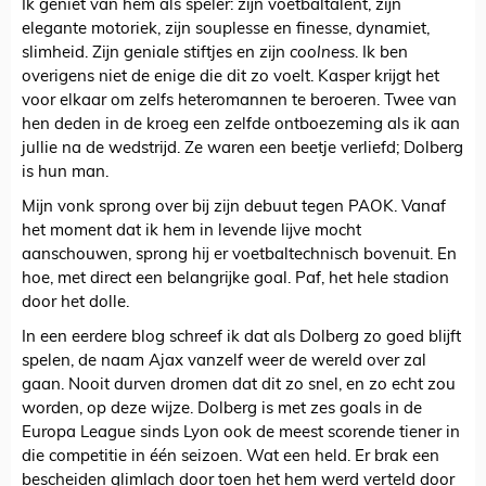
Ik geniet van hem als speler: zijn voetbaltalent, zijn
elegante motoriek, zijn souplesse en finesse, dynamiet,
slimheid. Zijn geniale stiftjes en zijn
coolness
. Ik ben
overigens niet de enige die dit zo voelt. Kasper krijgt het
voor elkaar om zelfs heteromannen te beroeren. Twee van
hen deden in de kroeg een zelfde ontboezeming als ik aan
jullie na de wedstrijd. Ze waren een beetje verliefd; Dolberg
is hun man.
Mijn vonk sprong over bij zijn debuut tegen PAOK. Vanaf
het moment dat ik hem in levende lijve mocht
aanschouwen, sprong hij er voetbaltechnisch bovenuit. En
hoe, met direct een belangrijke goal. Paf, het hele stadion
door het dolle.
In een eerdere blog schreef ik dat als Dolberg zo goed blijft
spelen, de naam Ajax vanzelf weer de wereld over zal
gaan. Nooit durven dromen dat dit zo snel, en zo echt zou
worden, op deze wijze. Dolberg is met zes goals in de
Europa League sinds Lyon ook de meest scorende tiener in
die competitie in één seizoen. Wat een held. Er brak een
bescheiden glimlach door toen het hem werd verteld door