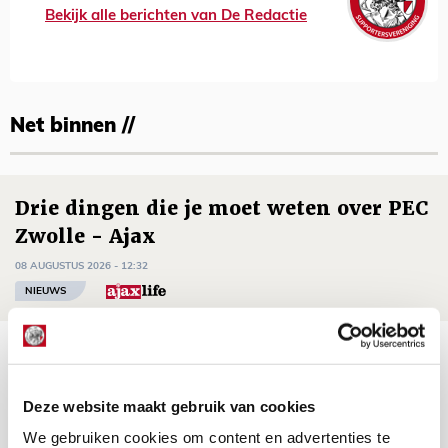
Bekijk alle berichten van De Redactie
Net binnen //
Drie dingen die je moet weten over PEC
Zwolle - Ajax
08 AUGUSTUS 2026 - 12:32
NIEUWS
Míchels elf: met welke formatie begin
jij aan nieuw eredivisieseizoen?
Deze website maakt gebruik van cookies
08 AUGUSTUS 2026 - 11:34
We gebruiken cookies om content en advertenties te
NIEUWS