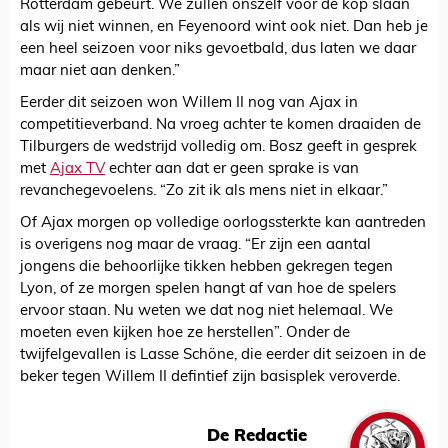
Rotterdam gebeurt. We zullen onszelf voor de kop slaan
als wij niet winnen, en Feyenoord wint ook niet. Dan heb je
een heel seizoen voor niks gevoetbald, dus laten we daar
maar niet aan denken.”
Eerder dit seizoen won Willem II nog van Ajax in
competitieverband. Na vroeg achter te komen draaiden de
Tilburgers de wedstrijd volledig om. Bosz geeft in gesprek
met
Ajax TV
echter aan dat er geen sprake is van
revanchegevoelens. “Zo zit ik als mens niet in elkaar.”
Of Ajax morgen op volledige oorlogssterkte kan aantreden
is overigens nog maar de vraag. “Er zijn een aantal
jongens die behoorlijke tikken hebben gekregen tegen
Lyon, of ze morgen spelen hangt af van hoe de spelers
ervoor staan. Nu weten we dat nog niet helemaal. We
moeten even kijken hoe ze herstellen”. Onder de
twijfelgevallen is Lasse Schöne, die eerder dit seizoen in de
beker tegen Willem II defintief zijn basisplek veroverde.
De Redactie