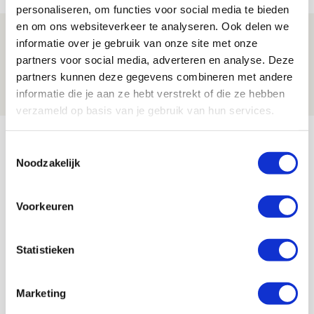
personaliseren, om functies voor social media te bieden
en om ons websiteverkeer te analyseren. Ook delen we
Spelen bij Jong Ajax of Ajax 1? Dat
informatie over je gebruik van onze site met onze
maakt Abdalla ‘geen reet’ uit
partners voor social media, adverteren en analyse. Deze
partners kunnen deze gegevens combineren met andere
08 AUGUSTUS 2026 - 10:04
informatie die je aan ze hebt verstrekt of die ze hebben
NIEUWS
verzameld op basis van je gebruik van hun services.
Bekijk meer
Toestemmingsselectie
AGENDA
Noodzakelijk
Selectiedag ballenjongens/-meiden
23
Voorkeuren
[VOL]
AUG
Statistieken
11
Geef Mij Maar Amsterdam
SEP
Marketing