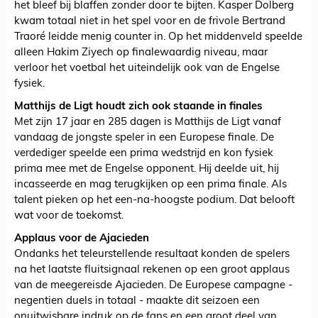
het bleef bij blaffen zonder door te bijten. Kasper Dolberg
kwam totaal niet in het spel voor en de frivole Bertrand
Traoré leidde menig counter in. Op het middenveld speelde
alleen Hakim Ziyech op finalewaardig niveau, maar
verloor het voetbal het uiteindelijk ook van de Engelse
fysiek.
Matthijs de Ligt houdt zich ook staande in finales
Met zijn 17 jaar en 285 dagen is Matthijs de Ligt vanaf
vandaag de jongste speler in een Europese finale. De
verdediger speelde een prima wedstrijd en kon fysiek
prima mee met de Engelse opponent. Hij deelde uit, hij
incasseerde en mag terugkijken op een prima finale. Als
talent pieken op het een-na-hoogste podium. Dat belooft
wat voor de toekomst.
Applaus voor de Ajacieden
Ondanks het teleurstellende resultaat konden de spelers
na het laatste fluitsignaal rekenen op een groot applaus
van de meegereisde Ajacieden. De Europese campagne -
negentien duels in totaal - maakte dit seizoen een
onuitwisbare indruk op de fans en een groot deel van