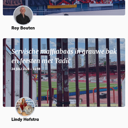
Roy Bouten
Servische maffiabaas in grauwe bak
en feesten met Tadic
24 JULI 2026 - 11:59
Lindy Hofstra