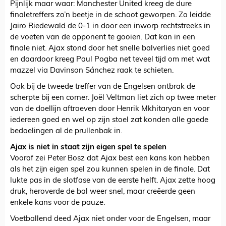
Pijnlijk maar waar: Manchester United kreeg de dure
finaletreffers zo’n beetje in de schoot geworpen. Zo leidde
Jairo Riedewald de 0-1 in door een inworp rechtstreeks in
de voeten van de opponent te gooien. Dat kan in een
finale niet. Ajax stond door het snelle balverlies niet goed
en daardoor kreeg Paul Pogba net teveel tijd om met wat
mazzel via Davinson Sánchez raak te schieten.
Ook bij de tweede treffer van de Engelsen ontbrak de
scherpte bij een corner. Joël Veltman liet zich op twee meter
van de doellijn aftroeven door Henrik Mkhitaryan en voor
iedereen goed en wel op zijn stoel zat konden alle goede
bedoelingen al de prullenbak in.
Ajax is niet in staat zijn eigen spel te spelen
Vooraf zei Peter Bosz dat Ajax best een kans kon hebben
als het zijn eigen spel zou kunnen spelen in de finale. Dat
lukte pas in de slotfase van de eerste helft. Ajax zette hoog
druk, heroverde de bal weer snel, maar creëerde geen
enkele kans voor de pauze.
Voetballend deed Ajax niet onder voor de Engelsen, maar