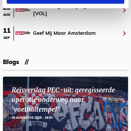
Selectiedag ballenjongens/-meiden
23
[VOL]
AUG
11
Geef Mij Maar Amsterdam
SEP
Blogs
Reisverslag PEC-uit: geregisseerde
operatie onderweg naar
‘voetbaltempel’
09 AUGUSTUS 2026 - 18:53