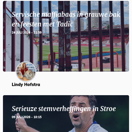
Servische maffiabaas in grauwe bak
en feesten met Tadic
24 JULI 2026 - 11:59
Lindy Hofstra
Serieuze stemverheffingen in Stroe
09 JULI 2026 - 10:15