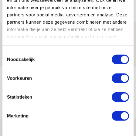
en om ons websiteverkeer te analyseren. Ook delen we
Net binnen //
informatie over je gebruik van onze site met onze
partners voor social media, adverteren en analyse. Deze
partners kunnen deze gegevens combineren met andere
informatie die je aan ze hebt verstrekt of die ze hebben
Ter Stegen over uitdagingen en
verzameld op basis van je gebruik van hun services.
leidersrol bij Ajax
05 AUGUSTUS 2026 - 20:00
Toestemmingsselectie
NIEUWS
Noodzakelijk
Míchels elf: zie jij al rol voor
Voorkeuren
aanwinsten in thuisduel met
Shelbourne?
Statistieken
05 AUGUSTUS 2026 - 15:35
NIEUWS
Marketing
Laatste Kaarten Actie Ajax - sc