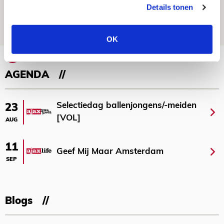
Heerenveen [UITVERKOCHT]
Details tonen
05 AUGUSTUS 2026 - 15:00
NIEUWS
OK
Bekijk meer
AGENDA
Selectiedag ballenjongens/-meiden
23
[VOL]
AUG
11
Geef Mij Maar Amsterdam
SEP
Blogs