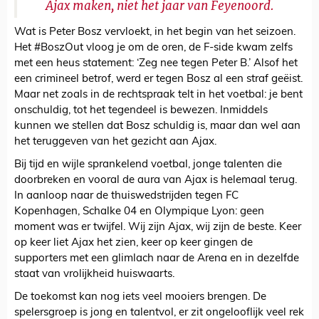
Ajax maken, niet het jaar van Feyenoord.
Wat is Peter Bosz vervloekt, in het begin van het seizoen.
Het #BoszOut vloog je om de oren, de F-side kwam zelfs
met een heus statement: ‘Zeg nee tegen Peter B.’ Alsof het
een crimineel betrof, werd er tegen Bosz al een straf geëist.
Maar net zoals in de rechtspraak telt in het voetbal: je bent
onschuldig, tot het tegendeel is bewezen. Inmiddels
kunnen we stellen dat Bosz schuldig is, maar dan wel aan
het teruggeven van het gezicht aan Ajax.
Bij tijd en wijle sprankelend voetbal, jonge talenten die
doorbreken en vooral de aura van Ajax is helemaal terug.
In aanloop naar de thuiswedstrijden tegen FC
Kopenhagen, Schalke 04 en Olympique Lyon: geen
moment was er twijfel. Wij zijn Ajax, wij zijn de beste. Keer
op keer liet Ajax het zien, keer op keer gingen de
supporters met een glimlach naar de Arena en in dezelfde
staat van vrolijkheid huiswaarts.
De toekomst kan nog iets veel mooiers brengen. De
spelersgroep is jong en talentvol, er zit ongelooflijk veel rek