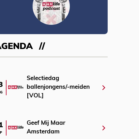
AGENDA
Selectiedag
3
ballenjongens/-meiden
G
[VOL]
Geef Mij Maar
1
Amsterdam
P