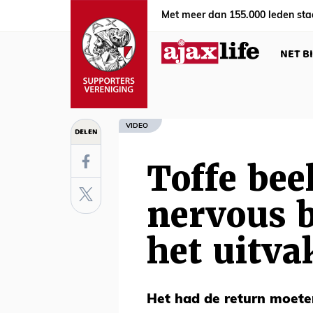
Met meer dan 155.000 leden sta
NET B
VIDEO
DELEN
Toffe bee
nervous 
het uitva
Het had de return moete