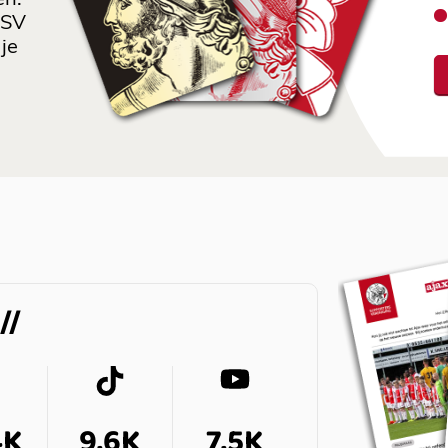
en.
 SV
je
4K
9,6K
7,5K