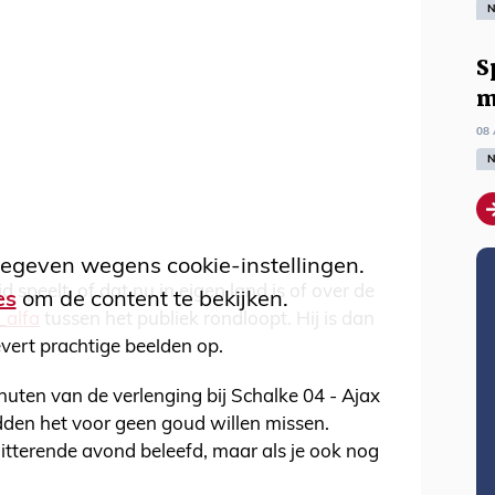
N
S
m
08 
N
egeven wegens cookie-instellingen.
d speelt, of dat nu in eigen land is of over de
es
om de content te bekijken.
_alfa
tussen het publiek rondloopt. Hij is dan
ert prachtige beelden op.
inuten van de verlenging bij Schalke 04 - Ajax
den het voor geen goud willen missen.
hitterende avond beleefd, maar als je ook nog