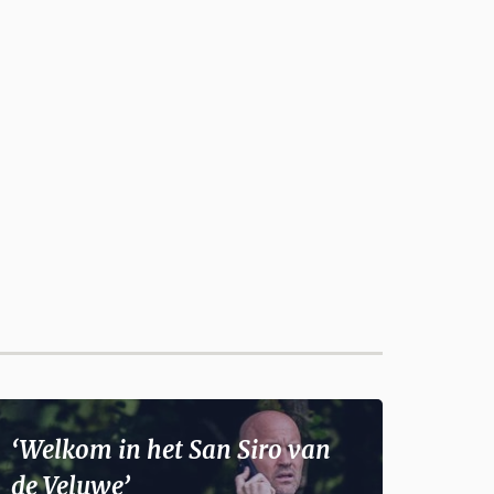
‘Welkom in het San Siro van
de Veluwe’