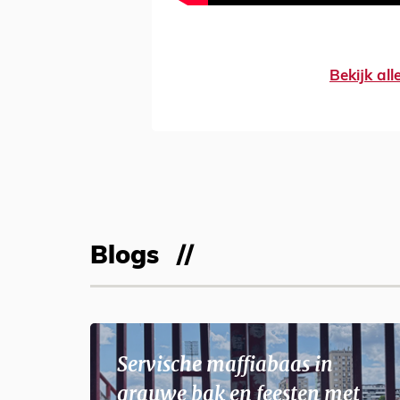
Bekijk al
Blogs
Servische maffiabaas in
grauwe bak en feesten met