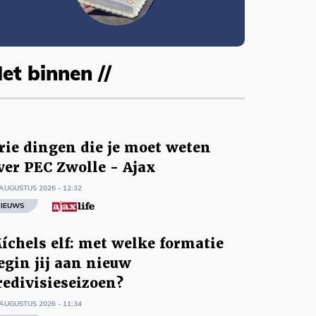
et binnen //
rie dingen die je moet weten
ver PEC Zwolle - Ajax
AUGUSTUS 2026 - 12:32
IEUWS
íchels elf: met welke formatie
egin jij aan nieuw
redivisieseizoen?
AUGUSTUS 2026 - 11:34