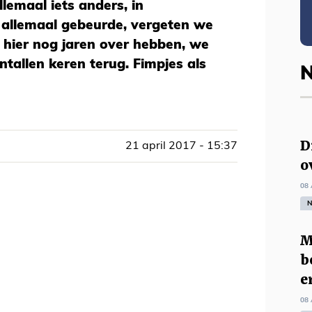
llemaal iets anders, in
 allemaal gebeurde, vergeten we
 hier nog jaren over hebben, we
entallen keren terug. Fimpjes als
N
D
21 april 2017 - 15:37
o
08 
N
M
b
e
08 