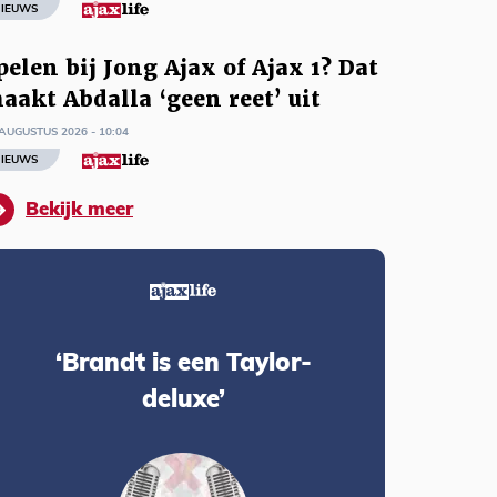
IEUWS
pelen bij Jong Ajax of Ajax 1? Dat
aakt Abdalla ‘geen reet’ uit
AUGUSTUS 2026 - 10:04
IEUWS
Bekijk meer
‘Brandt is een Taylor-
deluxe’