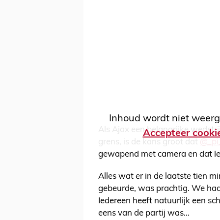
Inhoud wordt niet weerg
Als Ajax een belangrijke wedstrij
Accepteer cooki
grens, is de kans groot dat
@_pi
gewapend met camera en dat lev
Alles wat er in de laatste tien m
gebeurde, was prachtig. We had
Iedereen heeft natuurlijk een sc
eens van de partij was…