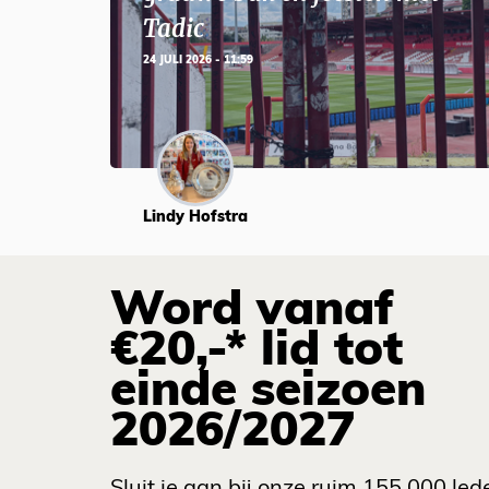
Tadic
24 JULI 2026 - 11:59
Lindy Hofstra
Word vanaf
€20,-* lid tot
einde seizoen
2026/2027