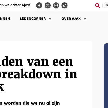
an we achter Ajax!
I
INNEN
LEDENCORNER
OVER AJAX
lden van een
breakdown in
k
n worden die we nu al zijn