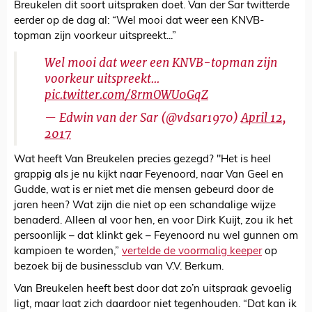
Breukelen dit soort uitspraken doet. Van der Sar twitterde
eerder op de dag al: “Wel mooi dat weer een KNVB-
topman zijn voorkeur uitspreekt...”
Wel mooi dat weer een KNVB-topman zijn
voorkeur uitspreekt...
pic.twitter.com/8rmOWU0GqZ
— Edwin van der Sar (@vdsar1970)
April 12,
2017
Wat heeft Van Breukelen precies gezegd? "Het is heel
grappig als je nu kijkt naar Feyenoord, naar Van Geel en
Gudde, wat is er niet met die mensen gebeurd door de
jaren heen? Wat zijn die niet op een schandalige wijze
benaderd. Alleen al voor hen, en voor Dirk Kuijt, zou ik het
persoonlijk – dat klinkt gek – Feyenoord nu wel gunnen om
kampioen te worden,”
vertelde de voormalig keeper
op
bezoek bij de businessclub van V.V. Berkum.
Van Breukelen heeft best door dat zo’n uitspraak gevoelig
ligt, maar laat zich daardoor niet tegenhouden. “Dat kan ik