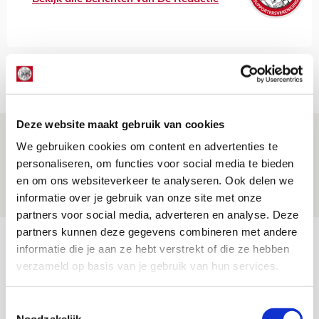
Net binnen //
Deze website maakt gebruik van cookies
Drie dingen die je moet weten over PEC
We gebruiken cookies om content en advertenties te
Zwolle - Ajax
personaliseren, om functies voor social media te bieden
08 AUGUSTUS 2026 - 12:32
en om ons websiteverkeer te analyseren. Ook delen we
informatie over je gebruik van onze site met onze
NIEUWS
partners voor social media, adverteren en analyse. Deze
partners kunnen deze gegevens combineren met andere
Míchels elf: met welke formatie begin
informatie die je aan ze hebt verstrekt of die ze hebben
jij aan nieuw eredivisieseizoen?
verzameld op basis van je gebruik van hun services.
08 AUGUSTUS 2026 - 11:34
NIEUWS
Toestemmingsselectie
Noodzakelijk