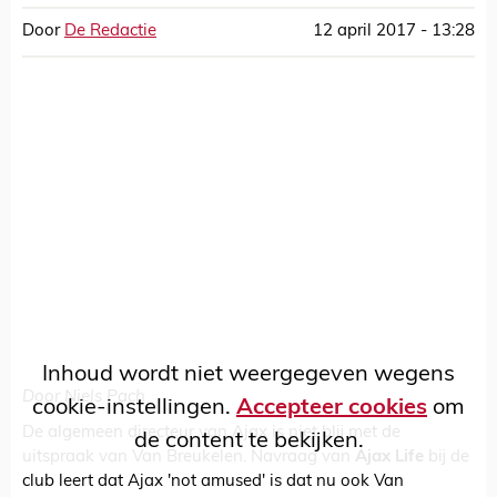
Door
De Redactie
12 april 2017 - 13:28
Inhoud wordt niet weergegeven wegens
Door Niels Pach
cookie-instellingen.
Accepteer cookies
om
De algemeen directeur van Ajax is niet blij met de
de content te bekijken.
uitspraak van Van Breukelen. Navraag van
Ajax Life
bij de
club leert dat Ajax 'not amused' is dat nu ook Van