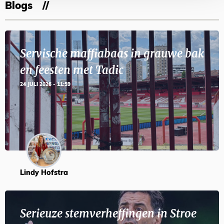
Blogs
Servische maffiabaas in grauwe bak
en feesten met Tadic
24 JULI 2026 - 11:59
Lindy Hofstra
Serieuze stemverheffingen in Stroe