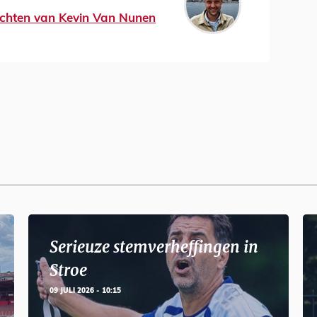
richten van Kevin Van Nunen
Serieuze stemverheffingen in
Stroe
09 JULI 2026 - 10:15