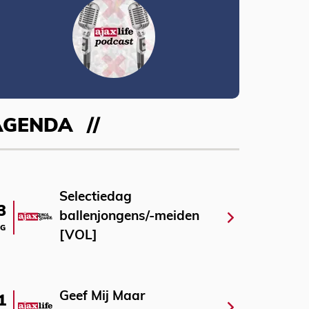
AGENDA
Selectiedag
3
ballenjongens/-meiden
G
[VOL]
Geef Mij Maar
1