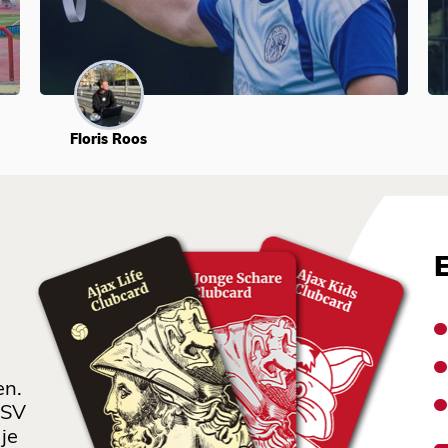
Floris Roos
en.
 SV
je