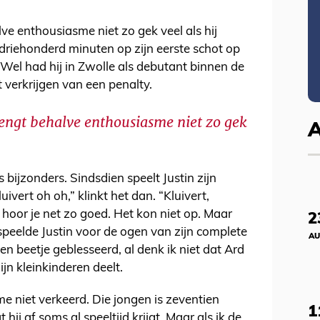
lve enthousiasme niet zo gek veel als hij
l driehonderd minuten op zijn eerste schot op
 Wel had hij in Zwolle als debutant binnen de
t verkrijgen van een penalty.
brengt behalve enthousiasme niet zo gek
s bijzonders. Sindsdien speelt Justin zijn
uivert oh oh,” klinkt het dan. “Kluivert,
hoor je net zo goed. Het kon niet op. Maar
2
speelde Justin voor de ogen van zijn complete
AU
een beetje geblesseerd, al denk ik niet dat Ard
jn kleinkinderen deelt.
me niet verkeerd. Die jongen is zeventien
1
 hij af soms al speeltijd krijgt. Maar als ik de