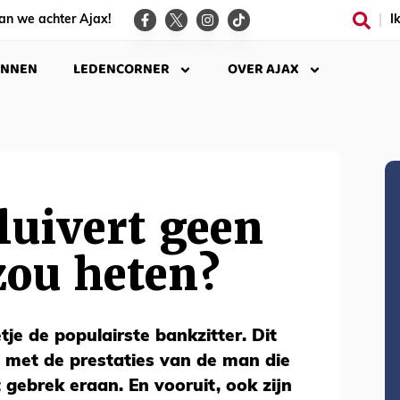
an we achter Ajax!
I
INNEN
LEDENCORNER
OVER AJAX
luivert geen
zou heten?
etje de populairste bankzitter. Dit
 met de prestaties van de man die
 gebrek eraan. En vooruit, ook zijn