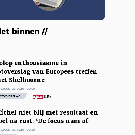
et binnen //
olop enthousiasme in
otoverslag van Europees treffen
et Shelbourne
AUGUSTUS 2026 - 09:00
OTOVERSLAG
íchel niet blij met resultaat en
pel na rust: ‘De focus nam af’
AUGUSTUS 2026 - 08:30