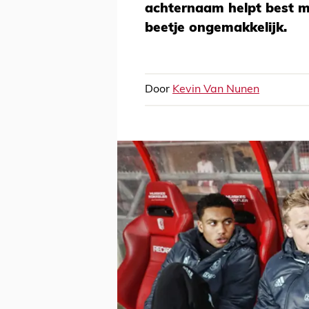
achternaam helpt best me
beetje ongemakkelijk.
Door
Kevin Van Nunen