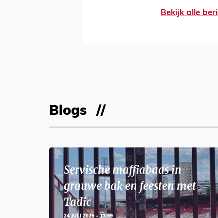
Bekijk alle be
Blogs
Servische maffiabaas in
grauwe bak en feesten met
Tadic
24 JULI 2026 - 11:59