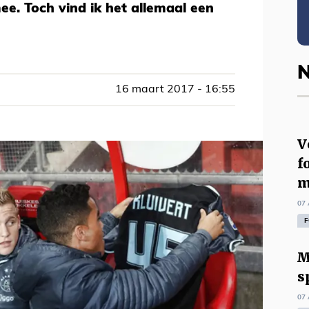
e. Toch vind ik het allemaal een
N
16 maart 2017 - 16:55
V
f
m
07 
F
M
s
07 