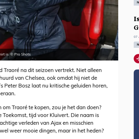
N
I
G
07 
N
hirt is. © Pro Shots
d Traoré na dit seizoen vertrekt. Niet alleen
ehuurd van Chelsea, ook omdat hij niet de
fs Peter Bosz laat nu kritische geluiden horen,
ieraan.
en om Traoré te kopen, zou je het dan doen?
De Toekomst, tijd voor Kluivert. Die naam is
rachtige verleden van Ajax en misschien
 wel weer mooie dingen, maar in het heden?