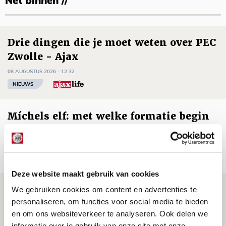
Net binnen //
Drie dingen die je moet weten over PEC
Zwolle - Ajax
08 AUGUSTUS 2026 - 12:32
NIEUWS
Míchels elf: met welke formatie begin
jij aan nieuw eredivisieseizoen?
08 AUGUSTUS 2026 - 11:34
NIEUWS
Deze website maakt gebruik van cookies
Spelen bij Jong Ajax of Ajax 1? Dat
We gebruiken cookies om content en advertenties te
personaliseren, om functies voor social media te bieden
maakt Abdalla ‘geen reet’ uit
en om ons websiteverkeer te analyseren. Ook delen we
08 AUGUSTUS 2026 - 10:04
informatie over je gebruik van onze site met onze