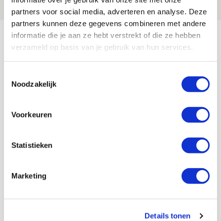
NIEUWS
partners voor social media, adverteren en analyse. Deze
partners kunnen deze gegevens combineren met andere
Bekijk meer
informatie die je aan ze hebt verstrekt of die ze hebben
verzameld op basis van je gebruik van hun services.
AGENDA
Toestemmingsselectie
Selectiedag ballenjongens/-meiden
23
Noodzakelijk
[VOL]
AUG
Voorkeuren
11
Geef Mij Maar Amsterdam
SEP
Statistieken
Blogs
Marketing
Details tonen
Servische maffiabaas in grauwe bak