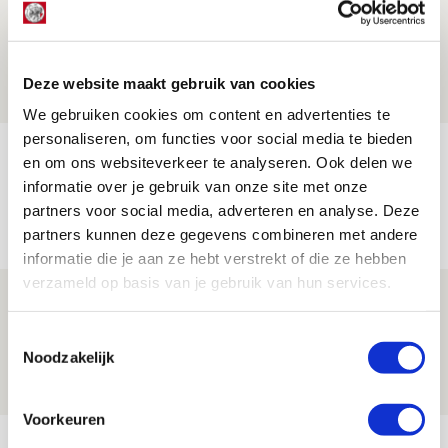
Drie dingen die je moet weten over PEC
Zwolle - Ajax
08 AUGUSTUS 2026 - 12:32
Deze website maakt gebruik van cookies
NIEUWS
We gebruiken cookies om content en advertenties te
personaliseren, om functies voor social media te bieden
Míchels elf: met welke formatie begin
en om ons websiteverkeer te analyseren. Ook delen we
jij aan nieuw eredivisieseizoen?
informatie over je gebruik van onze site met onze
partners voor social media, adverteren en analyse. Deze
08 AUGUSTUS 2026 - 11:34
partners kunnen deze gegevens combineren met andere
NIEUWS
informatie die je aan ze hebt verstrekt of die ze hebben
verzameld op basis van je gebruik van hun services.
Spelen bij Jong Ajax of Ajax 1? Dat
maakt Abdalla ‘geen reet’ uit
Toestemmingsselectie
Noodzakelijk
08 AUGUSTUS 2026 - 10:04
NIEUWS
Voorkeuren
Bekijk meer