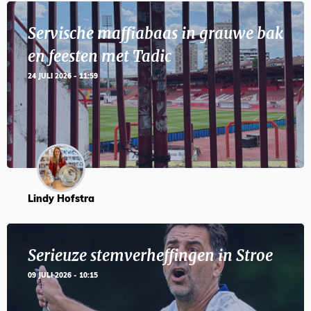
Servische maffiabaas in grauwe bak
en feesten met Tadic
24 JULI 2026 - 11:59
Lindy Hofstra
Serieuze stemverheffingen in Stroe
09 JULI 2026 - 10:15