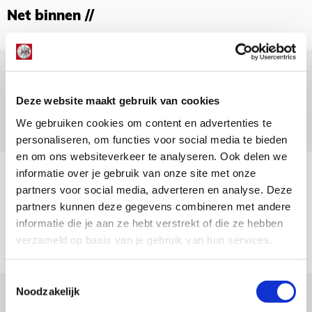
Net binnen //
Ter Stegen over uitdagingen en
leidersrol bij Ajax
Deze website maakt gebruik van cookies
05 AUGUSTUS 2026 - 20:00
We gebruiken cookies om content en advertenties te
NIEUWS
personaliseren, om functies voor social media te bieden
en om ons websiteverkeer te analyseren. Ook delen we
Míchels elf: zie jij al rol voor
informatie over je gebruik van onze site met onze
partners voor social media, adverteren en analyse. Deze
aanwinsten in thuisduel met
partners kunnen deze gegevens combineren met andere
Shelbourne?
informatie die je aan ze hebt verstrekt of die ze hebben
05 AUGUSTUS 2026 - 15:35
verzameld op basis van je gebruik van hun services.
NIEUWS
Toestemmingsselectie
Noodzakelijk
Laatste Kaarten Actie Ajax - sc