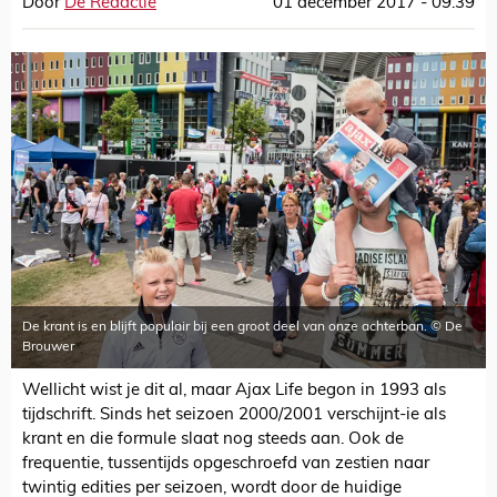
Door
De Redactie
01 december 2017 - 09:39
De krant is en blijft populair bij een groot deel van onze achterban. © De
Brouwer
Wellicht wist je dit al, maar Ajax Life begon in 1993 als
tijdschrift. Sinds het seizoen 2000/2001 verschijnt-ie als
krant en die formule slaat nog steeds aan. Ook de
frequentie, tussentijds opgeschroefd van zestien naar
twintig edities per seizoen, wordt door de huidige