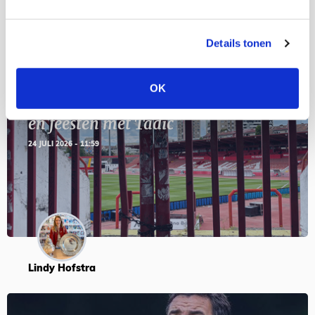
Blogs
Details tonen
OK
Servische maffiabaas in grauwe bak
en feesten met Tadic
24 JULI 2026 - 11:59
Lindy Hofstra