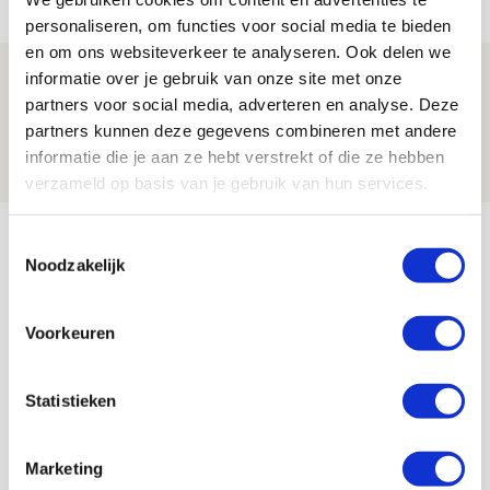
PRIJSVRAAG
personaliseren, om functies voor social media te bieden
en om ons websiteverkeer te analyseren. Ook delen we
Drie dingen die je moet weten over
informatie over je gebruik van onze site met onze
partners voor social media, adverteren en analyse. Deze
Ajax - Shelbourne
partners kunnen deze gegevens combineren met andere
06 AUGUSTUS 2026 - 09:33
informatie die je aan ze hebt verstrekt of die ze hebben
NIEUWS
verzameld op basis van je gebruik van hun services.
Bekijk meer
Toestemmingsselectie
Noodzakelijk
AGENDA
Voorkeuren
Selectiedag ballenjongens/-meiden
23
[VOL]
AUG
Statistieken
11
Geef Mij Maar Amsterdam
SEP
Marketing