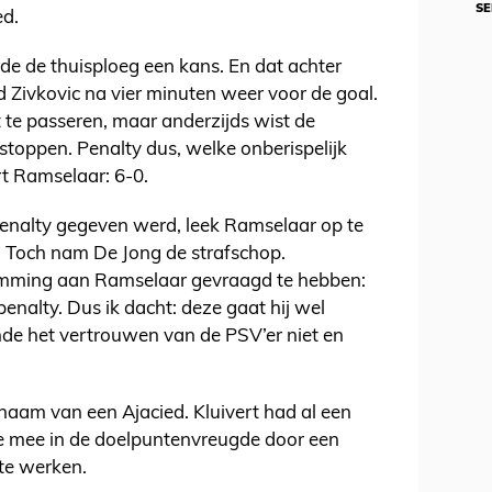
SE
ed.
rde de thuisploeg een kans. En dat achter
 Zivkovic na vier minuten weer voor de goal.
t te passeren, maar anderzijds wist de
stoppen. Penalty dus, welke onberispelijk
t Ramselaar: 6-0.
penalty gegeven werd, leek Ramselaar op te
. Toch nam De Jong de strafschop.
temming aan Ramselaar gevraagd te hebben:
penalty. Dus ik dacht: deze gaat hij wel
de het vertrouwen van de PSV’er niet en
naam van een Ajacied. Kluivert had al een
de mee in de doelpuntenvreugde door een
te werken.