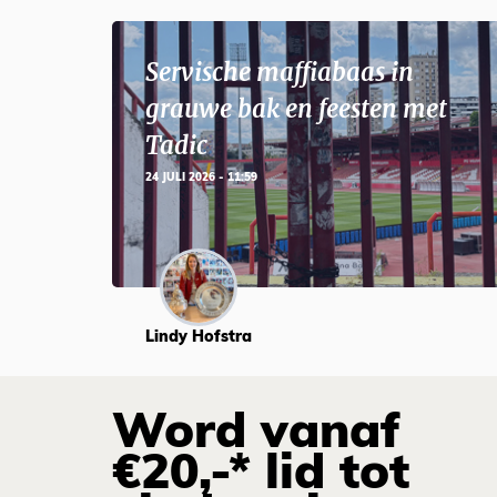
Servische maffiabaas in
grauwe bak en feesten met
Tadic
24 JULI 2026 - 11:59
Lindy Hofstra
Word vanaf
€20,-* lid tot