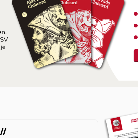
en.
 SV
je