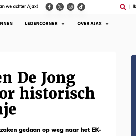
an we achter Ajax!
I
INNEN
LEDENCORNER
OVER AJAX
en De Jong
or historisch
nje
 zaken gedaan op weg naar het EK-