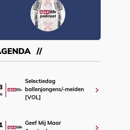
AGENDA
Selectiedag
3
ballenjongens/-meiden
G
[VOL]
Geef Mij Maar
1