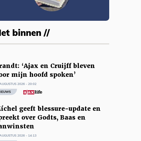
et binnen //
randt: ‘Ajax en Cruijff bleven
oor mijn hoofd spoken’
AUGUSTUS 2026 - 20:02
IEUWS
íchel geeft blessure-update en
preekt over Godts, Baas en
anwinsten
AUGUSTUS 2026 - 14:13