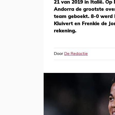
21 van 2019 in Italië. O
Andorra de grootste over
team geboekt. 8-0 werd h
Kluivert en Frenkie de J
rekening.
Door
De Redactie