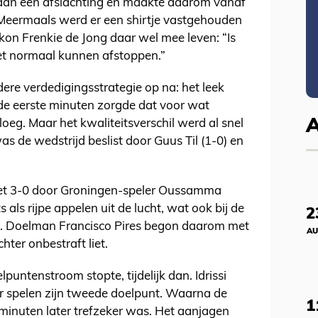
aan een afslachting en maakte daarom vanaf
 Meermaals werd er een shirtje vastgehouden
 kon Frenkie de Jong daar wel mee leven: “Is
iet normaal kunnen afstoppen.”
ere verdedigingsstrategie op na: het leek
n de eerste minuten zorgde dat voor wat
oeg. Maar het kwaliteitsverschil werd al snel
as de wedstrijd beslist door Guus Til (1-0) en
het 3-0 door Groningen-speler Oussamma
s als rijpe appelen uit de lucht, wat ook bij de
2
d. Doelman Francisco Pires begon daarom met
AU
hter onbestraft liet.
puntenstroom stopte, tijdelijk dan. Idrissi
r spelen zijn tweede doelpunt. Waarna de
1
f minuten later trefzeker was. Het aanjagen