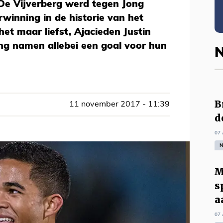
p De Vijverberg werd tegen Jong
winning in de historie van het
et maar liefst, Ajacieden Justin
ong namen allebei een goal voor hun
N
B
11 november 2017 - 11:39
d
07 
N
M
s
a
07 