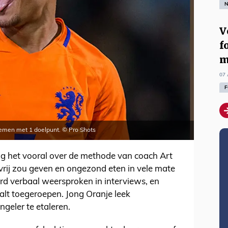
N
V
f
m
07 
F
nemen met 1 doelpunt. © Pro Shots
ng het vooral over de methode van coach Art
l vrij zou geven en ongezond eten in vele mate
rd verbaal weersproken in interviews, en
lt toegeroepen. Jong Oranje leek
eler te etaleren.