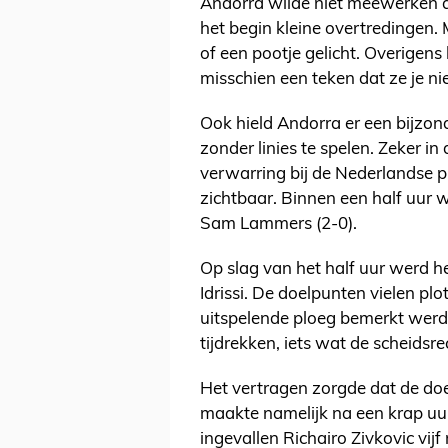
Andorra wilde niet meewerken 
het begin kleine overtredingen.
of een pootje gelicht. Overigens
misschien een teken dat ze je n
Ook hield Andorra er een bijzond
zonder linies te spelen. Zeker i
verwarring bij de Nederlandse pl
zichtbaar. Binnen een half uur w
Sam Lammers (2-0).
Op slag van het half uur werd 
Idrissi. De doelpunten vielen plot
uitspelende ploeg bemerkt wer
tijdrekken, iets wat de scheidsrec
Het vertragen zorgde dat de doel
maakte namelijk na een krap uu
ingevallen Richairo Zivkovic vij