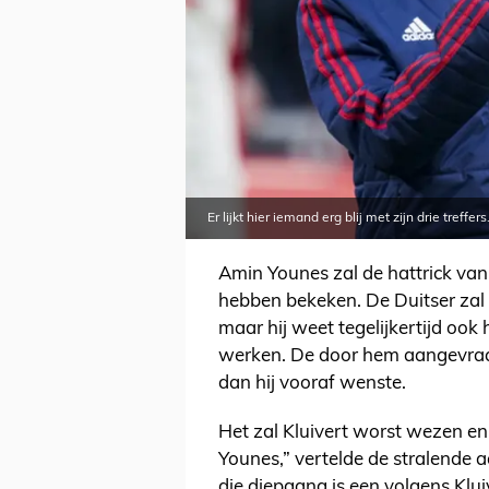
Er lijkt hier iemand erg blij met zijn drie treffe
Amin Younes zal de hattrick va
hebben bekeken. De Duitser zal b
maar hij weet tegelijkertijd ook
werken. De door hem aangevraa
dan hij vooraf wenste.
Het zal Kluivert worst wezen en
Younes,” vertelde de stralende a
die diepgang is een volgens Klu