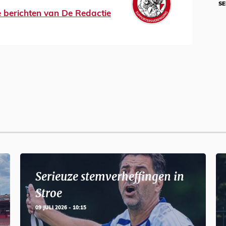
SE
le berichten van De Redactie
Serieuze stemverheffingen in
Stroe
09 JULI 2026 - 10:15