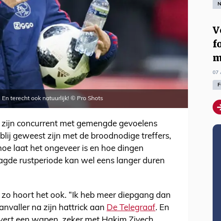
N
V
f
m
07 
F
rs. En terecht ook natuurlijk! © Pro Shots
n zijn concurrent met gemengde gevoelens
lij geweest zijn met de broodnodige treffers,
 hoe laat het ongeveer is en hoe dingen
gde rustperiode kan wel eens langer duren
 zo hoort het ook. “Ik heb meer diepgang dan
anvaller na zijn hattrick aan
De Telegraaf
. En
ivert een wapen, zeker met Hakim Ziyech