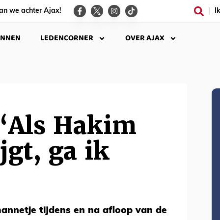
an we achter Ajax!
I
INNEN
LEDENCORNER
OVER AJAX
 ‘Als Hakim
jgt, ga ik
mannetje tijdens en na afloop van de