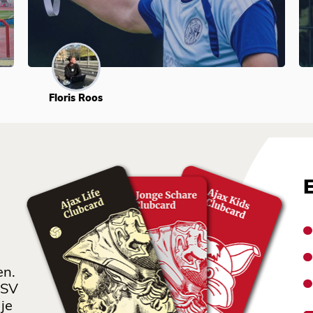
Floris Roos
en.
 SV
je