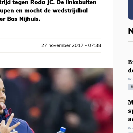
ijd tegen Roda JC. De linksbuiten
eupen en mocht de wedstrijdbal
r Bas Nijhuis.
N
27 november 2017 - 07:38
B
d
07 
N
M
s
a
07 