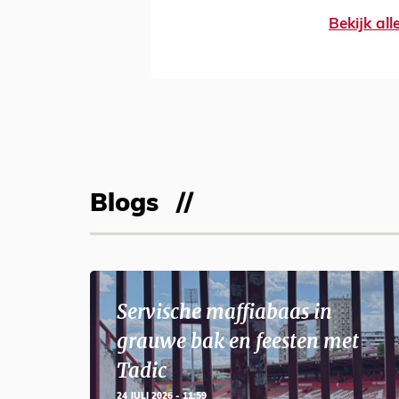
Bekijk al
Blogs
Servische maffiabaas in
grauwe bak en feesten met
Tadic
24 JULI 2026 - 11:59