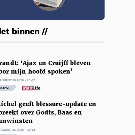
et binnen //
randt: ‘Ajax en Cruijff bleven
oor mijn hoofd spoken’
AUGUSTUS 2026 - 20:02
IEUWS
íchel geeft blessure-update en
preekt over Godts, Baas en
anwinsten
AUGUSTUS 2026 - 14:13