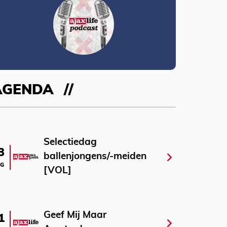
AGENDA
Selectiedag
3
ballenjongens/-meiden
G
[VOL]
Geef Mij Maar
1