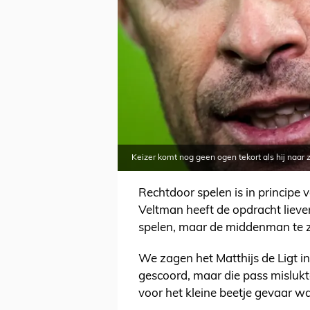
Keizer komt nog geen ogen tekort als hij naar zi
Rechtdoor spelen is in principe
Veltman heeft de opdracht liever
spelen, maar de middenman te z
We zagen het Matthijs de Ligt i
gescoord, maar die pass mislukt
voor het kleine beetje gevaar wa