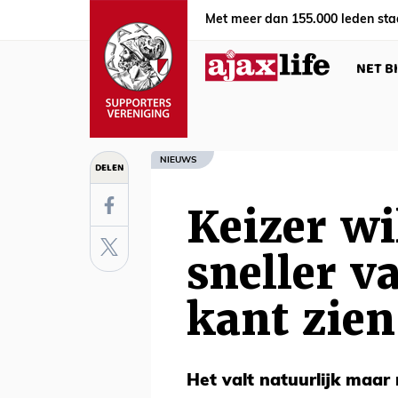
Met meer dan 155.000 leden sta
NET B
NIEUWS
DELEN
Keizer wi
sneller v
kant zie
Het valt natuurlijk maar