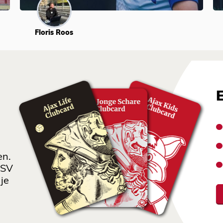
Floris Roos
en.
 SV
je