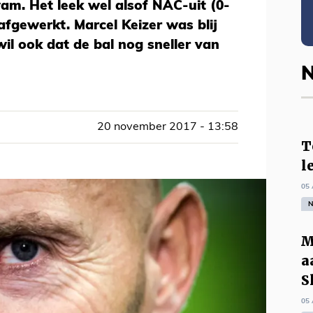
am. Het leek wel alsof NAC-uit (0-
afgewerkt. Marcel Keizer was blij
l ook dat de bal nog sneller van
N
20 november 2017 - 13:58
T
l
05 
N
M
a
S
05 