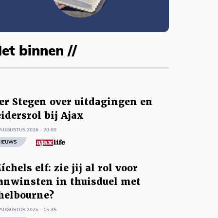
et binnen //
er Stegen over uitdagingen en
eidersrol bij Ajax
AUGUSTUS 2026 - 20:00
IEUWS
íchels elf: zie jij al rol voor
anwinsten in thuisduel met
helbourne?
AUGUSTUS 2026 - 15:35