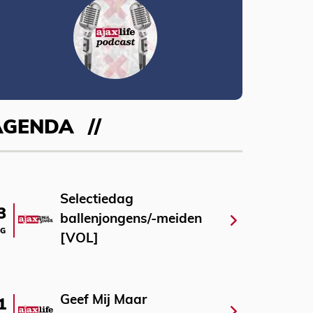
AGENDA
Selectiedag
3
ballenjongens/-meiden
G
[VOL]
Geef Mij Maar
1