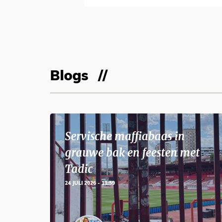
Blogs
Servische maffiabaas in
grauwe bak en feesten met
Tadic
24 JULI 2026 - 11:59