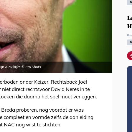
N
L
H
05 
N
jn Ajax kijkt. © Pro Shots
 verboden onder Keizer. Rechtsback Joël
 niet direct rechtsvoor David Neres in te
oeken die daarna het spel moet verleggen.
n Breda proberen, nog voordat er was
e compleet en vormde zelfs de aanleiding
t NAC nog wist te stichten.