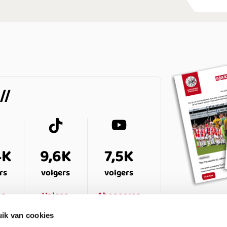
4K
9,6K
7,5K
rs
volgers
volgers
en
Volgen
Abonneren
ik van cookies