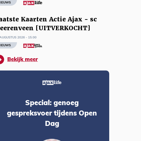
IEUWS
aatste Kaarten Actie Ajax - sc
eerenveen [UITVERKOCHT]
AUGUSTUS 2026 - 15:00
IEUWS
Bekijk meer
Special: genoeg
gespreksvoer tijdens Open
Dag