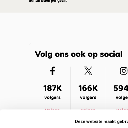
aantal leden per gezin.
Volg ons ook op social
187K
166K
59
volgers
volgers
volge
Volgen
Volgen
Volg
Deze website maakt gebru