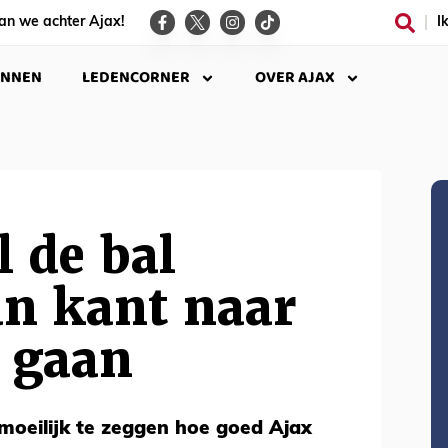
an we achter Ajax!
I
INNEN
LEDENCORNER
OVER AJAX
l de bal
an kant naar
n gaan
 moeilijk te zeggen hoe goed Ajax