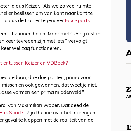
eter, aldus Keizer. “Als we zo veel ruimte
neller beslissen om van kant naar kant te
,” aldus de trainer tegenover
Fox Sports
.
er uit kunnen halen. Maar met 0-5 bij rust en
n keer tevreden zijn met iets,” vervolgt
it keer wel zag functioneren.
lt er tussen Keizer en VDBeek?
oed gedaan, drie doelpunten, prima voor
misschien ook gewonnen, dat weet je niet.
2
Lasse vormen een prima middenveld.”
AU
erol van Maximilian Wöber. Dat deed de
Fox Sports
. Zijn theorie over het inbrengen
er geval te kloppen met de realiteit van de
1