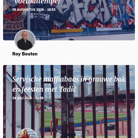
‘voetbaltempel’
09 AUGUSTUS 2026 - 18:53
Roy Bouten
Servische maffiabaas in grauwe bak
en feesten met Tadic
24 JULI 2026 - 11:59