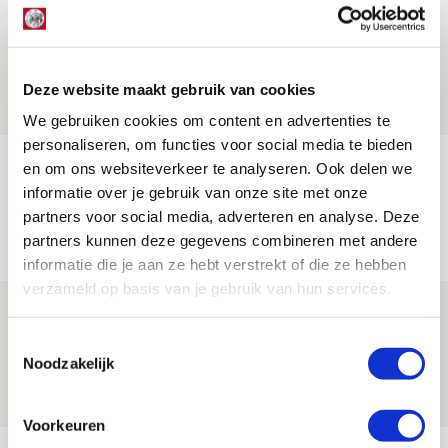
operatie onderweg naar
‘voetbaltempel’
09 AUGUSTUS 2026 - 18:53
Deze website maakt gebruik van cookies
BLOG
We gebruiken cookies om content en advertenties te
personaliseren, om functies voor social media te bieden
Brandt heeft veel vertrouwen in Ajax
en om ons websiteverkeer te analyseren. Ook delen we
informatie over je gebruik van onze site met onze
dat steeds beter wordt
partners voor social media, adverteren en analyse. Deze
09 AUGUSTUS 2026 - 18:14
partners kunnen deze gegevens combineren met andere
NIEUWS
informatie die je aan ze hebt verstrekt of die ze hebben
verzameld op basis van je gebruik van hun services.
Míchel: ‘Mentaliteit werd beter nadat
ik wissels erin bracht’
Toestemmingsselectie
Noodzakelijk
09 AUGUSTUS 2026 - 18:14
NIEUWS
Voorkeuren
Bekijk meer