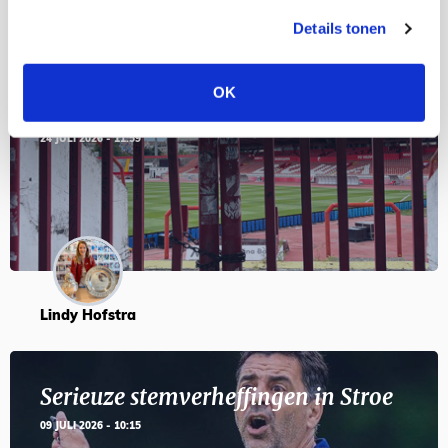
Details tonen
Servische maffiabaas in grauwe bak
OK
en feesten met Tadic
24 JULI 2026 - 11:59
Lindy Hofstra
Serieuze stemverheffingen in Stroe
09 JULI 2026 - 10:15