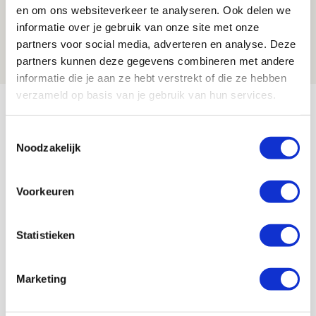
Reis jij als mascotte mee naar uitduel
en om ons websiteverkeer te analyseren. Ook delen we
met Telstar?
informatie over je gebruik van onze site met onze
partners voor social media, adverteren en analyse. Deze
06 AUGUSTUS 2026 - 13:04
partners kunnen deze gegevens combineren met andere
PRIJSVRAAG
informatie die je aan ze hebt verstrekt of die ze hebben
verzameld op basis van je gebruik van hun services.
Bekijk meer
AGENDA
Toestemmingsselectie
Noodzakelijk
Selectiedag ballenjongens/-meiden
23
[VOL]
Voorkeuren
AUG
11
Geef Mij Maar Amsterdam
Statistieken
SEP
Marketing
Blogs