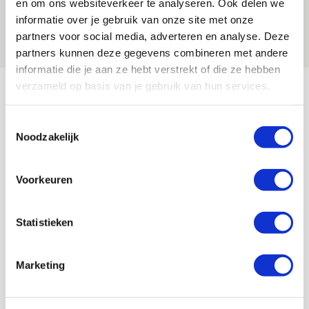
en om ons websiteverkeer te analyseren. Ook delen we
dat steeds beter wordt
informatie over je gebruik van onze site met onze
09 AUGUSTUS 2026 - 18:14
partners voor social media, adverteren en analyse. Deze
NIEUWS
partners kunnen deze gegevens combineren met andere
informatie die je aan ze hebt verstrekt of die ze hebben
Bekijk meer
verzameld op basis van je gebruik van hun services.
AGENDA
Toestemmingsselectie
Noodzakelijk
Selectiedag ballenjongens/-meiden
23
[VOL]
AUG
Voorkeuren
11
Geef Mij Maar Amsterdam
Statistieken
SEP
Marketing
Blogs