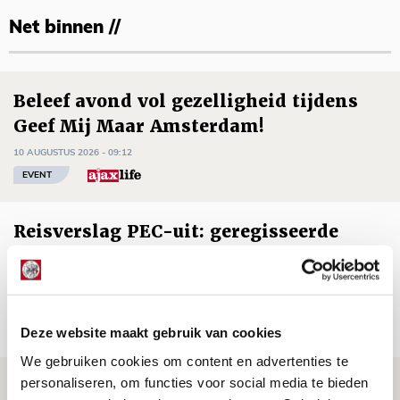
Net binnen //
Beleef avond vol gezelligheid tijdens
Geef Mij Maar Amsterdam!
10 AUGUSTUS 2026 - 09:12
EVENT
Reisverslag PEC-uit: geregisseerde
operatie onderweg naar
‘voetbaltempel’
09 AUGUSTUS 2026 - 18:53
Deze website maakt gebruik van cookies
BLOG
We gebruiken cookies om content en advertenties te
personaliseren, om functies voor social media te bieden
Brandt heeft veel vertrouwen in Ajax