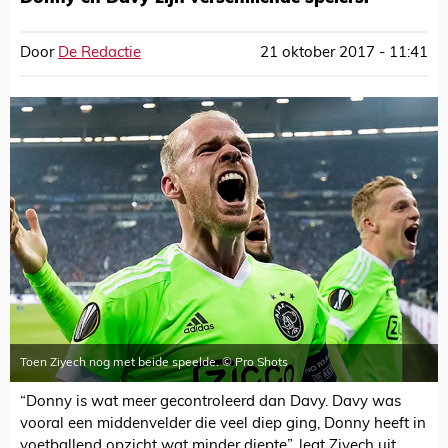
Door
De Redactie
21 oktober 2017 - 11:41
Toen Ziyech nog met beide speelde. © Pro Shots
“Donny is wat meer gecontroleerd dan Davy. Davy was
vooral een middenvelder die veel diep ging, Donny heeft in
voetballend opzicht wat minder diepte”, legt Ziyech uit.