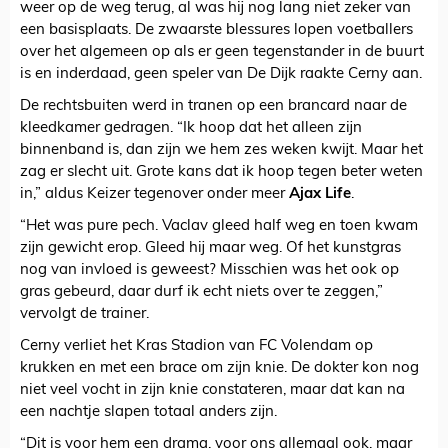
weer op de weg terug, al was hij nog lang niet zeker van
een basisplaats. De zwaarste blessures lopen voetballers
over het algemeen op als er geen tegenstander in de buurt
is en inderdaad, geen speler van De Dijk raakte Cerny aan.
De rechtsbuiten werd in tranen op een brancard naar de
kleedkamer gedragen. “Ik hoop dat het alleen zijn
binnenband is, dan zijn we hem zes weken kwijt. Maar het
zag er slecht uit. Grote kans dat ik hoop tegen beter weten
in,” aldus Keizer tegenover onder meer
Ajax Life
.
“Het was pure pech. Vaclav gleed half weg en toen kwam
zijn gewicht erop. Gleed hij maar weg. Of het kunstgras
nog van invloed is geweest? Misschien was het ook op
gras gebeurd, daar durf ik echt niets over te zeggen,”
vervolgt de trainer.
Cerny verliet het Kras Stadion van FC Volendam op
krukken en met een brace om zijn knie. De dokter kon nog
niet veel vocht in zijn knie constateren, maar dat kan na
een nachtje slapen totaal anders zijn.
“Dit is voor hem een drama, voor ons allemaal ook, maar