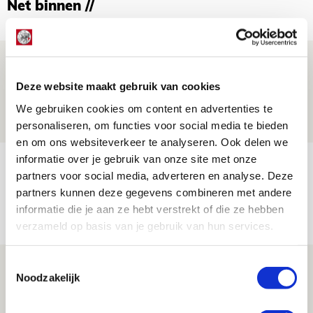
Net binnen //
Drie dingen die je moet weten over PEC
Zwolle - Ajax
Deze website maakt gebruik van cookies
08 AUGUSTUS 2026 - 12:32
We gebruiken cookies om content en advertenties te
NIEUWS
personaliseren, om functies voor social media te bieden
en om ons websiteverkeer te analyseren. Ook delen we
informatie over je gebruik van onze site met onze
Míchels elf: met welke formatie begin
partners voor social media, adverteren en analyse. Deze
jij aan nieuw eredivisieseizoen?
partners kunnen deze gegevens combineren met andere
08 AUGUSTUS 2026 - 11:34
informatie die je aan ze hebt verstrekt of die ze hebben
verzameld op basis van je gebruik van hun services.
NIEUWS
Toestemmingsselectie
Spelen bij Jong Ajax of Ajax 1? Dat
Noodzakelijk
maakt Abdalla ‘geen reet’ uit
08 AUGUSTUS 2026 - 10:04