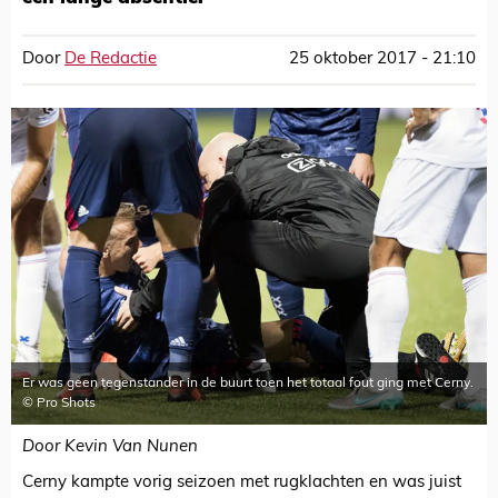
Door
De Redactie
25 oktober 2017 - 21:10
Er was geen tegenstander in de buurt toen het totaal fout ging met Cerny.
© Pro Shots
Door Kevin Van Nunen
Cerny kampte vorig seizoen met rugklachten en was juist