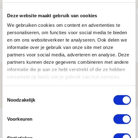
Deze website maakt gebruik van cookies
Reisverslag PEC-uit: geregisseerde
We gebruiken cookies om content en advertenties te
operatie onderweg naar
personaliseren, om functies voor social media te bieden
‘voetbaltempel’
en om ons websiteverkeer te analyseren. Ook delen we
09 AUGUSTUS 2026 - 18:53
informatie over je gebruik van onze site met onze
BLOG
partners voor social media, adverteren en analyse. Deze
partners kunnen deze gegevens combineren met andere
informatie die je aan ze hebt verstrekt of die ze hebben
Brandt heeft veel vertrouwen in Ajax
verzameld op basis van je gebruik van hun services.
dat steeds beter wordt
09 AUGUSTUS 2026 - 18:14
Toestemmingsselectie
NIEUWS
Noodzakelijk
Bekijk meer
Voorkeuren
AGENDA
Statistieken