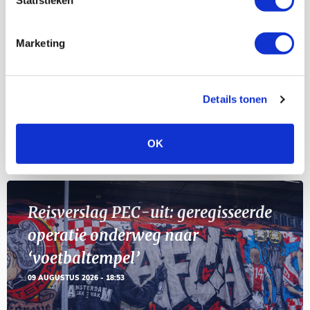
Selectiedag ballenjongens/-meiden
23
[VOL]
AUG
Marketing
11
Geef Mij Maar Amsterdam
SEP
Details tonen
OK
Blogs
Reisverslag PEC-uit: geregisseerde
operatie onderweg naar
‘voetbaltempel’
09 AUGUSTUS 2026 - 18:53