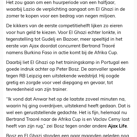
Het zou gaan om een huurperiode van een halfjaar,
waarbij Lazio de verplichting aangaat om El Ghazi in de
zomer te kopen voor een bedrag van negen miljoen.
De kikkers van de eerste competitiehelft lijken zo eieren
voor hun geld te kiezen. Voor El Ghazi echter lonkte, in
tegenstelling tot Gudelj en Bazoer, meer speeltijd in het
eerste van Ajax doordat concurrent Bertrand Traoré
namens Burkina Faso in actie komt bij de Afrika Cup.
Daarbij liet El Ghazi op het trainingskamp in Portugal een
goede indruk achter op Peter Bosz. De aanvaller speelde
tegen RB Leipzig een uitstekende wedstrijd. Hij oogde
gretig en zorgde voor veel diepgang en gevaar, tot
tevredenheid van zijn trainer.
“Ik vond dat Anwar het op de laatste zoveel minuten na,
waarin hij ging overdrijven, uitstekend heeft gedaan. Dat is
wel een geruststellende gedachte. Het is fijn, helemaal nu
Bertrand Traoré naar de Afrika Cup is en Vaclav Cerny last
heeft van zijn rug,” zei Bosz tegen onder andere
Ajax Life
.
Bosz en El Ghazi stonden een paar maanden geleden nog