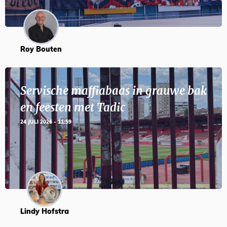
Roy Bouten
Servische maffiabaas in grauwe bak
en feesten met Tadic
24 JULI 2026 - 11:59
Lindy Hofstra