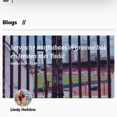
SEP
Blogs
Servische maffiabaas in grauwe bak
en feesten met Tadic
24 JULI 2026 - 11:59
Lindy Hofstra