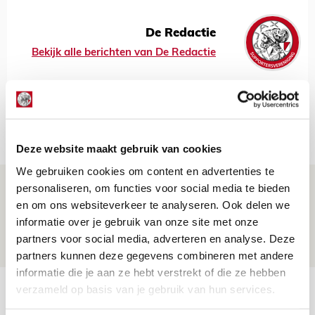
De Redactie
Bekijk alle berichten van De Redactie
Net binnen //
Deze website maakt gebruik van cookies
We gebruiken cookies om content en advertenties te
Drie dingen die je moet weten over PEC
personaliseren, om functies voor social media te bieden
en om ons websiteverkeer te analyseren. Ook delen we
Zwolle - Ajax
informatie over je gebruik van onze site met onze
08 AUGUSTUS 2026 - 12:32
partners voor social media, adverteren en analyse. Deze
NIEUWS
partners kunnen deze gegevens combineren met andere
informatie die je aan ze hebt verstrekt of die ze hebben
Míchels elf: met welke formatie begin
verzameld op basis van je gebruik van hun services.
jij aan nieuw eredivisieseizoen?