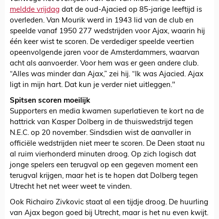
meldde vrijdag
dat de oud-Ajacied op 85-jarige leeftijd is
overleden. Van Mourik werd in 1943 lid van de club en
speelde vanaf 1950 277 wedstrijden voor Ajax, waarin hij
één keer wist te scoren. De verdediger speelde veertien
opeenvolgende jaren voor de Amsterdammers, waarvan
acht als aanvoerder. Voor hem was er geen andere club.
“Alles was minder dan Ajax,” zei hij. “Ik was Ajacied. Ajax
ligt in mijn hart. Dat kun je verder niet uitleggen."
Spitsen scoren moeilijk
Supporters en media kwamen superlatieven te kort na de
hattrick van Kasper Dolberg in de thuiswedstrijd tegen
N.E.C. op 20 november. Sindsdien wist de aanvaller in
officiële wedstrijden niet meer te scoren. De Deen staat nu
al ruim vierhonderd minuten droog. Op zich logisch dat
jonge spelers een terugval op een gegeven moment een
terugval krijgen, maar het is te hopen dat Dolberg tegen
Utrecht het net weer weet te vinden.
Ook Richairo Zivkovic staat al een tijdje droog. De huurling
van Ajax begon goed bij Utrecht, maar is het nu even kwijt.