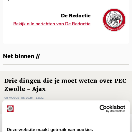
De Redactie
Bekijk alle berichten van De Redactie
Net binnen //
Drie dingen die je moet weten over PEC
Zwolle - Ajax
08 AUGUSTUS 2026 - 12:32
NIEUWS
Míchels elf: met welke formatie begin
Deze website maakt gebruik van cookies