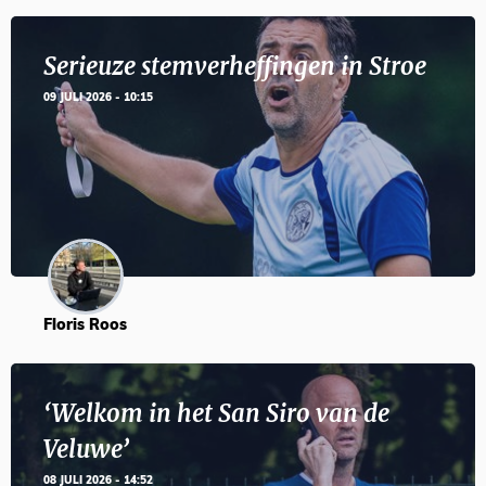
Serieuze stemverheffingen in Stroe
09 JULI 2026 - 10:15
Floris Roos
‘Welkom in het San Siro van de
Veluwe’
08 JULI 2026 - 14:52