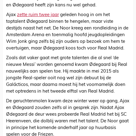
en Ødegaard heeft zijn kans nu wel gehad.
Ajax
zette ruim twee jaar
geleden hoog in om het
toptalent Ødegaard binnen te hengelen, maar viste
destijds naast het net. De Noor kreeg een rondleiding in de
Amsterdam Arena en toenmalig hoofd jeugdopleidingen
Wim Jonk ging zelfs bij zijn ouders op bezoek om hem te
overtuigen, maar Ødegaard koos toch voor Real Madrid.
Zoals dat vaker gaat met grote talenten die al snel ‘de
nieuwe Messi’ worden genoemd kwam Ødegaard bij Real
nauwelijks aan spelen toe. Hij maakte in mei 2015 als
jongste Real-speler ooit nog wel zijn debuut bij de
Galácticos, maar daarna moest hij het voornamelijk doen
met optredens in het tweede elftal van Real Madrid.
De geruchtenmolen kwam deze winter weer op gang, Ajax
en Ødegaard zouden zelfs al in gesprek zijn. Nadat Ajax
Ødegaard de deur wees probeerde Real Madrid het bij SC
Heerenveen, die dolblij waren met het talent. De Noor gaat
in principe het komende anderhalf jaar op huurbasis
spelen voor de Friezen.