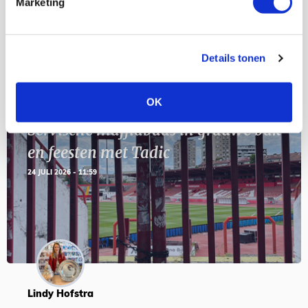
Marketing
SEP
Details tonen
Blogs
OK
Servische maffiabaas in grauwe bak
en feesten met Tadic
24 JULI 2026 - 11:59
Lindy Hofstra