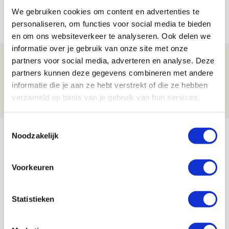
jij aan nieuw eredivisieseizoen?
We gebruiken cookies om content en advertenties te
08 AUGUSTUS 2026 - 11:34
personaliseren, om functies voor social media te bieden
NIEUWS
en om ons websiteverkeer te analyseren. Ook delen we
informatie over je gebruik van onze site met onze
Spelen bij Jong Ajax of Ajax 1? Dat
partners voor social media, adverteren en analyse. Deze
partners kunnen deze gegevens combineren met andere
maakt Abdalla ‘geen reet’ uit
informatie die je aan ze hebt verstrekt of die ze hebben
08 AUGUSTUS 2026 - 10:04
verzameld op basis van je gebruik van hun services.
NIEUWS
Toestemmingsselectie
Bekijk meer
Noodzakelijk
AGENDA
Voorkeuren
Selectiedag ballenjongens/-meiden
23
[VOL]
AUG
Statistieken
11
Geef Mij Maar Amsterdam