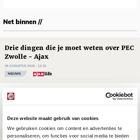
Net binnen //
Drie dingen die je moet weten over PEC
Zwolle - Ajax
08 AUGUSTUS 2026 - 12:32
NIEUWS
Míchels elf: met welke formatie begin
jij aan nieuw eredivisieseizoen?
08 AUGUSTUS 2026 - 11:34
Deze website maakt gebruik van cookies
NIEUWS
We gebruiken cookies om content en advertenties te
personaliseren, om functies voor social media te bieden
Spelen bij Jong Ajax of Ajax 1? Dat