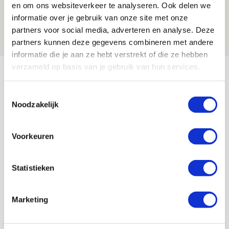
en om ons websiteverkeer te analyseren. Ook delen we
maakt Abdalla ‘geen reet’ uit
informatie over je gebruik van onze site met onze
partners voor social media, adverteren en analyse. Deze
08 AUGUSTUS 2026 - 10:04
partners kunnen deze gegevens combineren met andere
NIEUWS
informatie die je aan ze hebt verstrekt of die ze hebben
verzameld op basis van je gebruik van hun services.
Bekijk meer
AGENDA
Toestemmingsselectie
Noodzakelijk
Selectiedag ballenjongens/-meiden
23
[VOL]
AUG
Voorkeuren
11
Geef Mij Maar Amsterdam
Statistieken
SEP
Marketing
Blogs