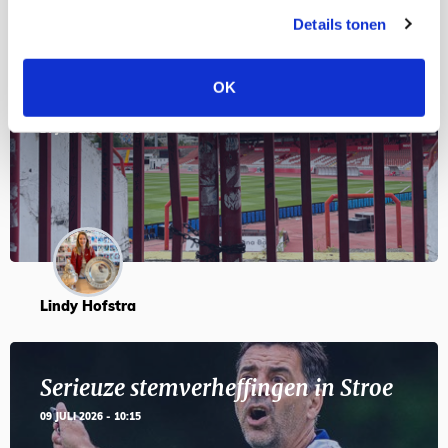
Details tonen
Servische maffiabaas in grauwe bak
OK
en feesten met Tadic
24 JULI 2026 - 11:59
Lindy Hofstra
Serieuze stemverheffingen in Stroe
09 JULI 2026 - 10:15