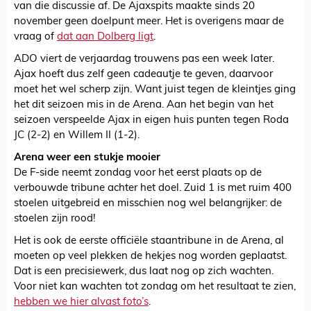
van die discussie af. De Ajaxspits maakte sinds 20
november geen doelpunt meer. Het is overigens maar de
vraag of
dat aan Dolberg ligt
.
ADO viert de verjaardag trouwens pas een week later.
Ajax hoeft dus zelf geen cadeautje te geven, daarvoor
moet het wel scherp zijn. Want juist tegen de kleintjes ging
het dit seizoen mis in de Arena. Aan het begin van het
seizoen verspeelde Ajax in eigen huis punten tegen Roda
JC (2-2) en Willem II (1-2).
Arena weer een stukje mooier
De F-side neemt zondag voor het eerst plaats op de
verbouwde tribune achter het doel. Zuid 1 is met ruim 400
stoelen uitgebreid en misschien nog wel belangrijker: de
stoelen zijn rood!
Het is ook de eerste officiële staantribune in de Arena, al
moeten op veel plekken de hekjes nog worden geplaatst.
Dat is een precisiewerk, dus laat nog op zich wachten.
Voor niet kan wachten tot zondag om het resultaat te zien,
hebben we hier alvast foto’s
.