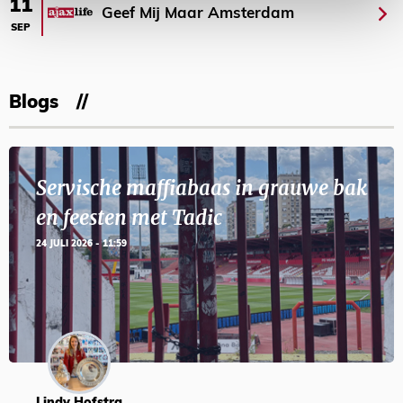
11
Geef Mij Maar Amsterdam
SEP
Blogs
Servische maffiabaas in grauwe bak
en feesten met Tadic
24 JULI 2026 - 11:59