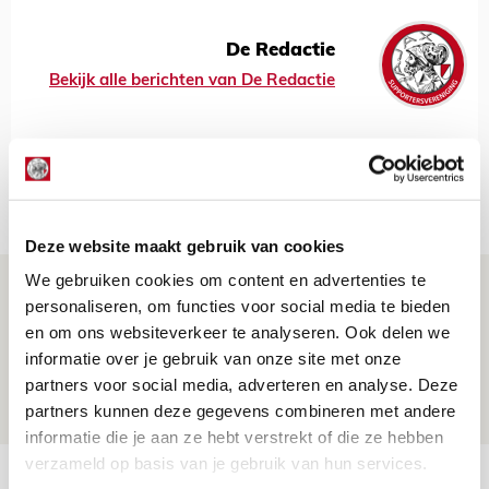
De Redactie
Bekijk alle berichten van De Redactie
Net binnen //
Deze website maakt gebruik van cookies
We gebruiken cookies om content en advertenties te
Míchel geeft blessure-update en
personaliseren, om functies voor social media te bieden
spreekt over Godts, Baas en
en om ons websiteverkeer te analyseren. Ook delen we
aanwinsten
informatie over je gebruik van onze site met onze
partners voor social media, adverteren en analyse. Deze
07 AUGUSTUS 2026 - 14:13
partners kunnen deze gegevens combineren met andere
NIEUWS
informatie die je aan ze hebt verstrekt of die ze hebben
verzameld op basis van je gebruik van hun services.
Volop enthousiasme in fotoverslag van