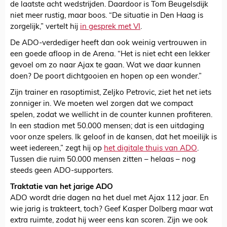
de laatste acht wedstrijden. Daardoor is Tom Beugelsdijk
niet meer rustig, maar boos. “De situatie in Den Haag is
zorgelijk,” vertelt hij
in gesprek met VI
.
De ADO-verdediger heeft dan ook weinig vertrouwen in
een goede afloop in de Arena. “Het is niet echt een lekker
gevoel om zo naar Ajax te gaan. Wat we daar kunnen
doen? De poort dichtgooien en hopen op een wonder.”
Zijn trainer en rasoptimist, Zeljko Petrovic, ziet het net iets
zonniger in. We moeten wel zorgen dat we compact
spelen, zodat we wellicht in de counter kunnen profiteren.
In een stadion met 50.000 mensen; dat is een uitdaging
voor onze spelers. Ik geloof in de kansen, dat het moeilijk is
weet iedereen,” zegt hij op
het digitale thuis van ADO
.
Tussen die ruim 50.000 mensen zitten – helaas – nog
steeds geen ADO-supporters.
Traktatie van het jarige ADO
ADO wordt drie dagen na het duel met Ajax 112 jaar. En
wie jarig is trakteert, toch? Geef Kasper Dolberg maar wat
extra ruimte, zodat hij weer eens kan scoren. Zijn we ook