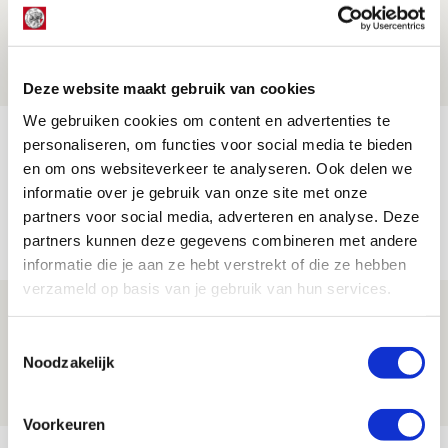
mijn hoofd spoken’
07 AUGUSTUS 2026 - 20:02
NIEUWS
Deze website maakt gebruik van cookies
We gebruiken cookies om content en advertenties te
Míchel geeft blessure-update en
personaliseren, om functies voor social media te bieden
spreekt over Godts, Baas en
en om ons websiteverkeer te analyseren. Ook delen we
aanwinsten
informatie over je gebruik van onze site met onze
partners voor social media, adverteren en analyse. Deze
07 AUGUSTUS 2026 - 14:13
partners kunnen deze gegevens combineren met andere
NIEUWS
informatie die je aan ze hebt verstrekt of die ze hebben
verzameld op basis van je gebruik van hun services.
Volop enthousiasme in fotoverslag van
Europees treffen met Shelbourne
Toestemmingsselectie
Noodzakelijk
07 AUGUSTUS 2026 - 09:00
FOTOVERSLAG
Voorkeuren
Bekijk meer