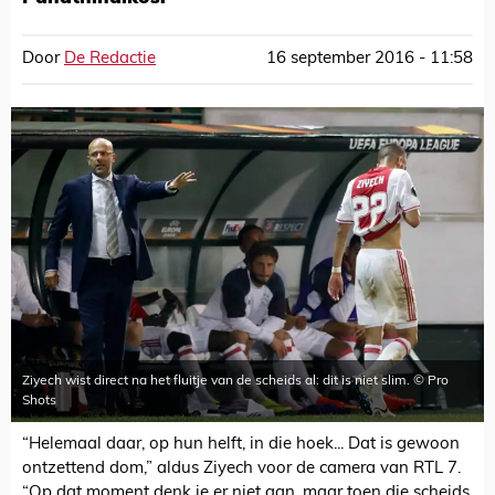
Door
De Redactie
16 september 2016 - 11:58
Ziyech wist direct na het fluitje van de scheids al: dit is niet slim. © Pro
Shots
“Helemaal daar, op hun helft, in die hoek... Dat is gewoon
ontzettend dom,” aldus Ziyech voor de camera van RTL 7.
“Op dat moment denk je er niet aan, maar toen die scheids