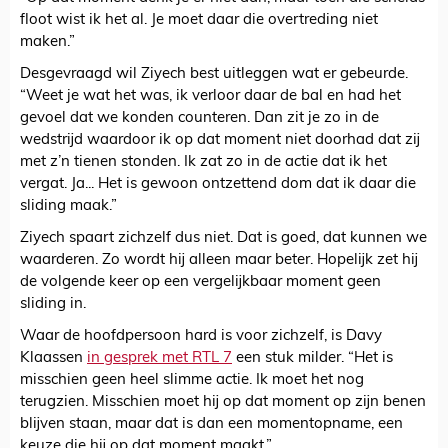
floot wist ik het al. Je moet daar die overtreding niet
maken.”
Desgevraagd wil Ziyech best uitleggen wat er gebeurde.
“Weet je wat het was, ik verloor daar de bal en had het
gevoel dat we konden counteren. Dan zit je zo in de
wedstrijd waardoor ik op dat moment niet doorhad dat zij
met z’n tienen stonden. Ik zat zo in de actie dat ik het
vergat. Ja... Het is gewoon ontzettend dom dat ik daar die
sliding maak.”
Ziyech spaart zichzelf dus niet. Dat is goed, dat kunnen we
waarderen. Zo wordt hij alleen maar beter. Hopelijk zet hij
de volgende keer op een vergelijkbaar moment geen
sliding in.
Waar de hoofdpersoon hard is voor zichzelf, is Davy
Klaassen
in gesprek met RTL 7
een stuk milder. “Het is
misschien geen heel slimme actie. Ik moet het nog
terugzien. Misschien moet hij op dat moment op zijn benen
blijven staan, maar dat is dan een momentopname, een
keuze die hij op dat moment maakt.”