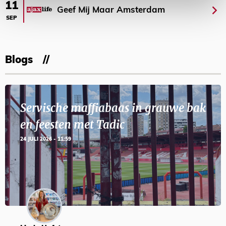
11
Geef Mij Maar Amsterdam
SEP
Blogs
Servische maffiabaas in grauwe bak
en feesten met Tadic
24 JULI 2026 - 11:59