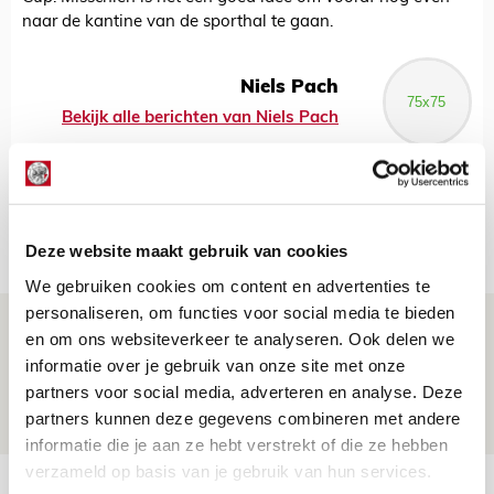
naar de kantine van de sporthal te gaan.
Niels Pach
Bekijk alle berichten van Niels Pach
Net binnen //
Deze website maakt gebruik van cookies
We gebruiken cookies om content en advertenties te
personaliseren, om functies voor social media te bieden
Is dit de laatste wallpaper van Godts in
en om ons websiteverkeer te analyseren. Ook delen we
de Johan Cruijff Arena?
informatie over je gebruik van onze site met onze
partners voor social media, adverteren en analyse. Deze
07 AUGUSTUS 2026 - 00:36
partners kunnen deze gegevens combineren met andere
NIEUWS
informatie die je aan ze hebt verstrekt of die ze hebben
verzameld op basis van je gebruik van hun services.
Trotse Klaassen: ‘Vierhonderd duels