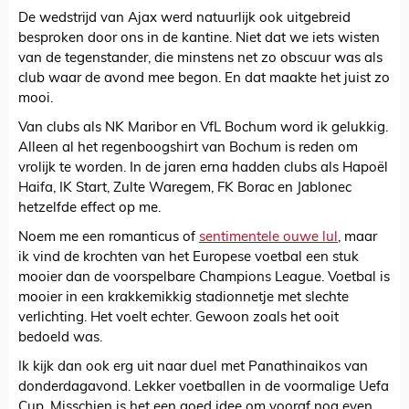
De wedstrijd van Ajax werd natuurlijk ook uitgebreid
besproken door ons in de kantine. Niet dat we iets wisten
van de tegenstander, die minstens net zo obscuur was als
club waar de avond mee begon. En dat maakte het juist zo
mooi.
Van clubs als NK Maribor en VfL Bochum word ik gelukkig.
Alleen al het regenboogshirt van Bochum is reden om
vrolijk te worden. In de jaren erna hadden clubs als Hapoël
Haifa, IK Start, Zulte Waregem, FK Borac en Jablonec
hetzelfde effect op me.
Noem me een romanticus of
sentimentele ouwe lul
, maar
ik vind de krochten van het Europese voetbal een stuk
mooier dan de voorspelbare Champions League. Voetbal is
mooier in een krakkemikkig stadionnetje met slechte
verlichting. Het voelt echter. Gewoon zoals het ooit
bedoeld was.
Ik kijk dan ook erg uit naar duel met Panathinaikos van
donderdagavond. Lekker voetballen in de voormalige Uefa
Cup. Misschien is het een goed idee om vooraf nog even