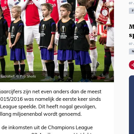
07 
F
M
s
07 
N
lucratief. © Pro Shots
aarcijfers zijn net even anders dan de meest
2015/2016 was namelijk de eerste keer sinds
eague speelde. Dit heeft nogal gevolgen,
llang miljoenenbal wordt genoemd.
n de inkomsten uit de Champions League