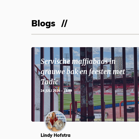
Blogs
Servische maffiabaas in
grauwe bak en feesten met
Tadic
24 JULI 2026 - 11:59
Lindy Hofstra