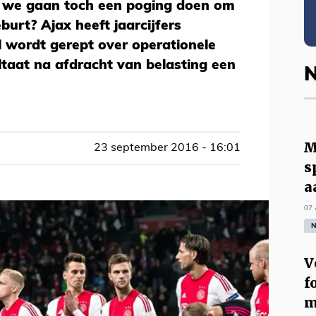
r we gaan toch een poging doen om
burt? Ajax heeft jaarcijfers
 wordt gerept over operationele
ltaat na afdracht van belasting een
N
M
23 september 2016 - 16:01
s
a
07 
N
V
f
m