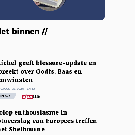
et binnen //
íchel geeft blessure-update en
preekt over Godts, Baas en
anwinsten
AUGUSTUS 2026 - 14:13
IEUWS
olop enthousiasme in
otoverslag van Europees treffen
et Shelbourne