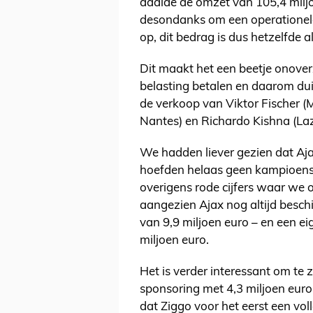
daalde de omzet van 105,4 miljo
desondanks om een operationele 
op, dit bedrag is dus hetzelfde al
Dit maakt het een beetje onove
belasting betalen en daarom duik
de verkoop van Viktor Fischer (
Nantes) en Richardo Kishna (La
We hadden liever gezien dat Aj
hoefden helaas geen kampioensp
overigens rode cijfers waar we 
aangezien Ajax nog altijd beschi
van 9,9 miljoen euro – en een e
miljoen euro.
Het is verder interessant om te
sponsoring met 4,3 miljoen euro
dat Ziggo voor het eerst een vo