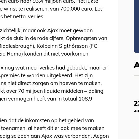
en euro naar 93,4 miljoen euro. Het lukte
winst te realiseren, van 700.000 euro. Let
s het netto-verlies.
rzichtelijk, maar ook Ajax moet gewoon
t de club in de rode cijfers. Opbrengsten van
Middlesbrough), Kolbeinn Sigthórsson (FC
zio Roma) konden dit niet voorkomen.
ax nog wat meer verlies had geboekt, maar er
remies te worden uitgekeerd. Het zijn
ons niet direct zorgen om hoeven te maken,
kt over 70 miljoen liquide middelen – daling
igen vermogen heeft van in totaal 108,9
2
AU
 zien dat de inkomsten op het gebied van
 toenamen, al heeft dit er ook mee te maken
lledig seizoen aan Ajax was verbonden. Aegon