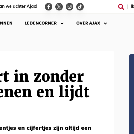
an we achter Ajax!
I
INNEN
LEDENCORNER
OVER AJAX
rt in zonder
nen en lijdt
tjes en cijfertjes zijn altijd een