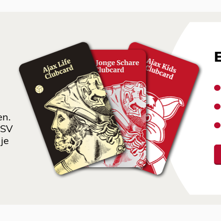
en.
 SV
je