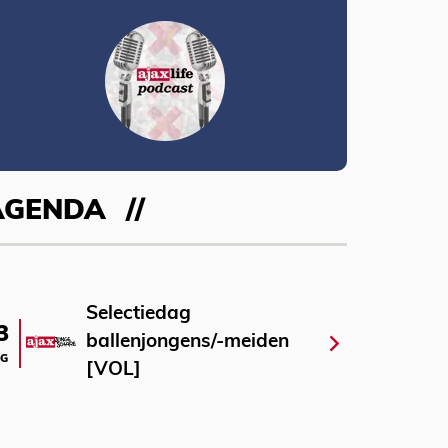
AGENDA
Selectiedag
3
ballenjongens/-meiden
G
[VOL]