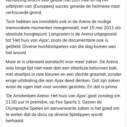
verhuizing bracht veel gedoe met zich mee en bij het
uitblijven van (Europees) succes, groeide de heimwee naar
vertrouwde grond.
Toch hebben we inmiddels ook in de Arena de nodige
memorabele momenten meegemaakt, met 15 mei 2011 als
absolute hoogtepunt. Langzaam is de Arena uitgegroeid
tot 'Het huis van Ajax', zoals de documentaire ook is
getiteld. Diverse hoofdrolspelers van die dag komen aan
het woord.
Maar er is uiteraard aandacht voor meer zaken. De Arena
was lange tijd niet meer dan een sfeerloze betonnen bak,
met stoeltjes in rare kleuren en een slechte grasmat, zonder
enige uitstraling die aan Ajax deed denken. Dat zijn zaken
waar de ogen niet voor worden gesloten. En dat is prima.
'De Amsterdam Arena: Het huis van Ajax' gaat zondag om
21.00 uur in première, op Fox Sports 1. Gezien de
Olympische Spelen en aanverwante zaken is het goed om
te weten dat de docu op diverse tijdstippen wordt
herhaald.