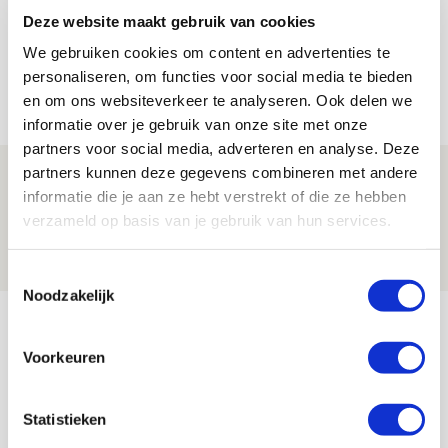
Deze website maakt gebruik van cookies
Reis jij als mascotte mee naar uitduel
We gebruiken cookies om content en advertenties te
met Telstar?
personaliseren, om functies voor social media te bieden
06 AUGUSTUS 2026 - 13:04
en om ons websiteverkeer te analyseren. Ook delen we
PRIJSVRAAG
informatie over je gebruik van onze site met onze
partners voor social media, adverteren en analyse. Deze
partners kunnen deze gegevens combineren met andere
Drie dingen die je moet weten over
informatie die je aan ze hebt verstrekt of die ze hebben
Ajax - Shelbourne
verzameld op basis van je gebruik van hun services.
06 AUGUSTUS 2026 - 09:33
NIEUWS
Toestemmingsselectie
Noodzakelijk
Bekijk meer
AGENDA
Voorkeuren
Selectiedag ballenjongens/-meiden
23
Statistieken
[VOL]
AUG