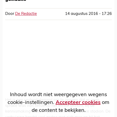
Door
De Redactie
14 augustus 2016 - 17:26
Inhoud wordt niet weergegeven wegens
Het is een understatement om te zeggen dat er geen
cookie-instellingen.
Accepteer cookies
om
sprake was van liefde op het eerste gezicht, bij de
de content te bekijken.
kennismaking tussen Ajacieden en het nieuwe stadion. De