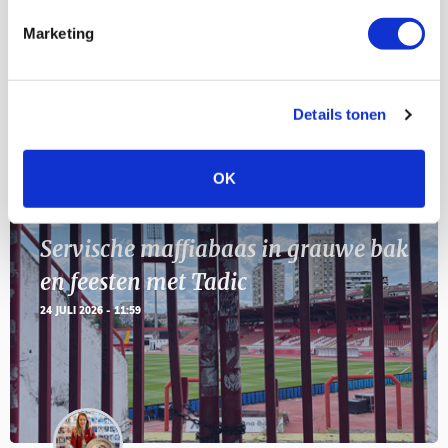
Marketing
11
Geef Mij Maar Amsterdam
SEP
Details tonen
Blogs
OK
Servische maffiabaas in grauwe bak
en feesten met Tadic
24 JULI 2026 - 11:59