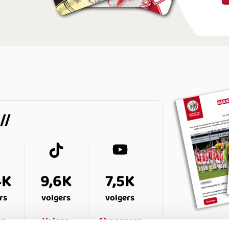
4K
9,6K
7,5K
rs
volgers
volgers
en
Volgen
Abonneren