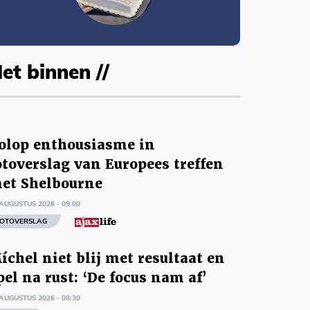
et binnen //
olop enthousiasme in
otoverslag van Europees treffen
et Shelbourne
AUGUSTUS 2026 - 09:00
OTOVERSLAG
íchel niet blij met resultaat en
pel na rust: ‘De focus nam af’
AUGUSTUS 2026 - 08:30