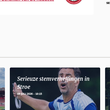
SE
Serieuze stemverheffingen in
Stroe
09 JULI 2026 - 10:15