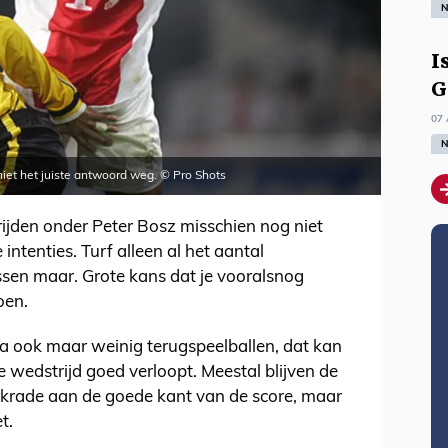
N
I
G
07 
N
iet het juiste antwoord weg. © Pro Shots
rijden onder Peter Bosz misschien nog niet
intenties. Turf alleen al het aantal
essen maar. Grote kans dat je vooralsnog
oen.
da ook maar weinig terugspeelballen, dat kan
e wedstrijd goed verloopt. Meestal blijven de
rkrade aan de goede kant van de score, maar
t.