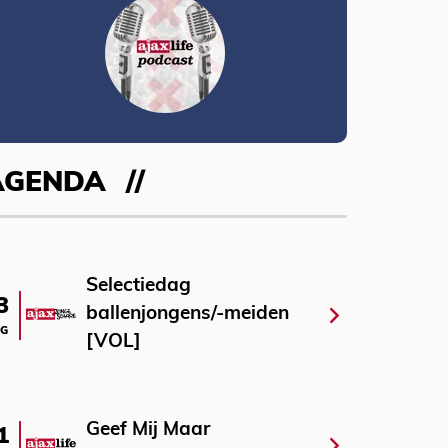
AGENDA
Selectiedag
3
ballenjongens/-meiden
G
[VOL]
Geef Mij Maar
1