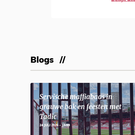
Blogs
Servische maffiabaas in
grauwe bak en feesten met
Tadic
24 JULI 2026 - 11:59