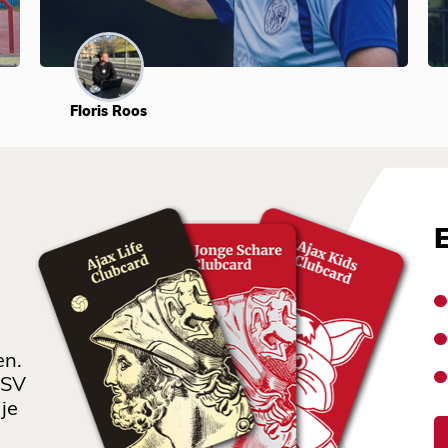
Floris Roos
en.
 SV
je