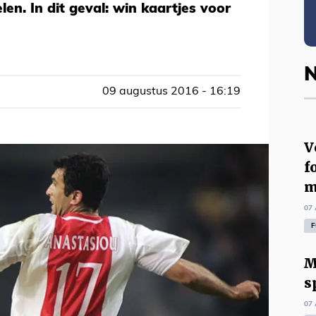
n. In dit geval: win kaartjes voor
N
09 augustus 2016 - 16:19
V
f
m
07 
F
M
s
07 