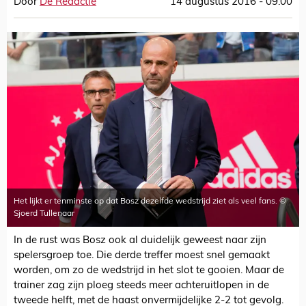
Door
De Redactie
14 augustus 2016 - 09:00
Het lijkt er tenminste op dat Bosz dezelfde wedstrijd ziet als veel fans. ©
Sjoerd Tullenaar
In de rust was Bosz ook al duidelijk geweest naar zijn
spelersgroep toe. Die derde treffer moest snel gemaakt
worden, om zo de wedstrijd in het slot te gooien. Maar de
trainer zag zijn ploeg steeds meer achteruitlopen in de
tweede helft, met de haast onvermijdelijke 2-2 tot gevolg.