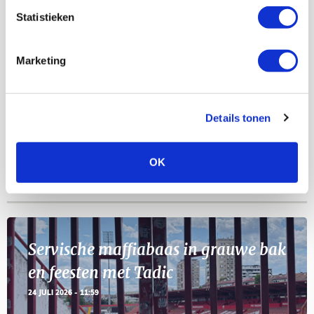
AGENDA
Statistieken
Selectiedag ballenjongens/-meiden
23
Marketing
[VOL]
AUG
11
Geef Mij Maar Amsterdam
Details tonen
SEP
OK
Blogs
Servische maffiabaas in grauwe bak
en feesten met Tadic
24 JULI 2026 - 11:59