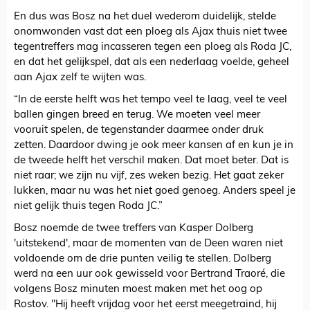
En dus was Bosz na het duel wederom duidelijk, stelde
onomwonden vast dat een ploeg als Ajax thuis niet twee
tegentreffers mag incasseren tegen een ploeg als Roda JC,
en dat het gelijkspel, dat als een nederlaag voelde, geheel
aan Ajax zelf te wijten was.
“In de eerste helft was het tempo veel te laag, veel te veel
ballen gingen breed en terug. We moeten veel meer
vooruit spelen, de tegenstander daarmee onder druk
zetten. Daardoor dwing je ook meer kansen af en kun je in
de tweede helft het verschil maken. Dat moet beter. Dat is
niet raar; we zijn nu vijf, zes weken bezig. Het gaat zeker
lukken, maar nu was het niet goed genoeg. Anders speel je
niet gelijk thuis tegen Roda JC.”
Bosz noemde de twee treffers van Kasper Dolberg
'uitstekend', maar de momenten van de Deen waren niet
voldoende om de drie punten veilig te stellen. Dolberg
werd na een uur ook gewisseld voor Bertrand Traoré, die
volgens Bosz minuten moest maken met het oog op
Rostov. "Hij heeft vrijdag voor het eerst meegetraind, hij