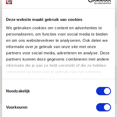
aanwinsten
07 AUGUSTUS 2026 - 14:13
Deze website maakt gebruik van cookies
NIEUWS
We gebruiken cookies om content en advertenties te
personaliseren, om functies voor social media te bieden
Volop enthousiasme in fotoverslag van
en om ons websiteverkeer te analyseren. Ook delen we
Europees treffen met Shelbourne
informatie over je gebruik van onze site met onze
07 AUGUSTUS 2026 - 09:00
partners voor social media, adverteren en analyse. Deze
FOTOVERSLAG
partners kunnen deze gegevens combineren met andere
informatie die je aan ze hebt verstrekt of die ze hebben
verzameld op basis van je gebruik van hun services.
Míchel niet blij met resultaat en spel
na rust: ‘De focus nam af’
Toestemmingsselectie
07 AUGUSTUS 2026 - 08:30
Noodzakelijk
NIEUWS
Voorkeuren
Bekijk meer