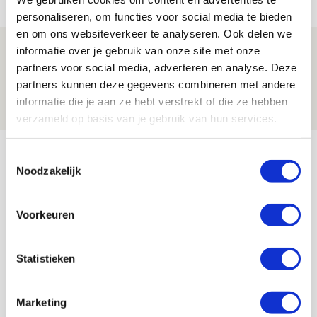
NIEUWS
personaliseren, om functies voor social media te bieden
en om ons websiteverkeer te analyseren. Ook delen we
Spelen bij Jong Ajax of Ajax 1? Dat
informatie over je gebruik van onze site met onze
partners voor social media, adverteren en analyse. Deze
maakt Abdalla ‘geen reet’ uit
partners kunnen deze gegevens combineren met andere
08 AUGUSTUS 2026 - 10:04
informatie die je aan ze hebt verstrekt of die ze hebben
NIEUWS
verzameld op basis van je gebruik van hun services.
Bekijk meer
Toestemmingsselectie
Noodzakelijk
AGENDA
Voorkeuren
Selectiedag ballenjongens/-meiden
23
[VOL]
AUG
Statistieken
11
Geef Mij Maar Amsterdam
SEP
Marketing