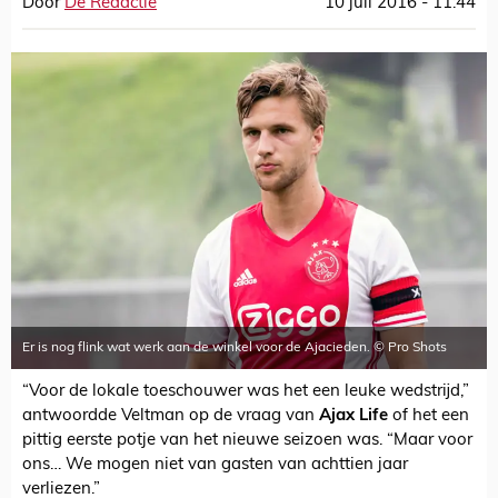
Door
De Redactie
10 juli 2016 - 11:44
Er is nog flink wat werk aan de winkel voor de Ajacieden. © Pro Shots
“Voor de lokale toeschouwer was het een leuke wedstrijd,”
antwoordde Veltman op de vraag van
Ajax Life
of het een
pittig eerste potje van het nieuwe seizoen was. “Maar voor
ons… We mogen niet van gasten van achttien jaar
verliezen.”