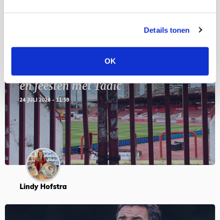
Blogs
Details tonen
OK
Servische maffiabaas in grauwe bak
en feesten met Tadic
24 JULI 2026 - 11:59
Lindy Hofstra