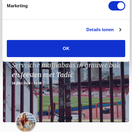
11
Marketing
Geef Mij Maar Amsterdam
SEP
Details tonen
Blogs
OK
Servische maffiabaas in grauwe bak
en feesten met Tadic
24 JULI 2026 - 11:59