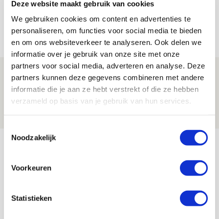
Trotse Klaassen: ‘Vierhonderd duels
Deze website maakt gebruik van cookies
voor mijn club is heel speciaal’
We gebruiken cookies om content en advertenties te
personaliseren, om functies voor social media te bieden
06 AUGUSTUS 2026 - 23:43
en om ons websiteverkeer te analyseren. Ook delen we
NIEUWS
informatie over je gebruik van onze site met onze
partners voor social media, adverteren en analyse. Deze
Ajax zet Shelbourne eenvoudig opzij en
partners kunnen deze gegevens combineren met andere
reist met vertrouwen naar Dublin
informatie die je aan ze hebt verstrekt of die ze hebben
verzameld op basis van je gebruik van hun services.
06 AUGUSTUS 2026 - 21:52
NIEUWS
Toestemmingsselectie
Noodzakelijk
Bekijk meer
AGENDA
Voorkeuren
Selectiedag ballenjongens/-meiden
23
Statistieken
[VOL]
AUG