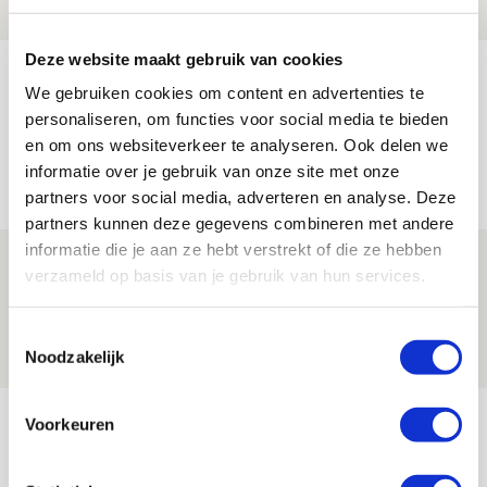
NIEUWS
Deze website maakt gebruik van cookies
Míchels elf: zie jij al rol voor
We gebruiken cookies om content en advertenties te
aanwinsten in thuisduel met
personaliseren, om functies voor social media te bieden
Shelbourne?
en om ons websiteverkeer te analyseren. Ook delen we
informatie over je gebruik van onze site met onze
05 AUGUSTUS 2026 - 15:35
partners voor social media, adverteren en analyse. Deze
NIEUWS
partners kunnen deze gegevens combineren met andere
informatie die je aan ze hebt verstrekt of die ze hebben
Laatste Kaarten Actie Ajax - sc
verzameld op basis van je gebruik van hun services.
Heerenveen [UITVERKOCHT]
05 AUGUSTUS 2026 - 15:00
Toestemmingsselectie
Noodzakelijk
NIEUWS
Bekijk meer
Voorkeuren
AGENDA