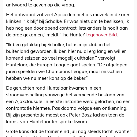
antwoord te geven op die vraag.
Het antwoord zal veel Ajacieden niet als muziek in de oren
klinken. “Ik blijf bij Schalke. Er was niets om te beslissen, ik
heb nog een doorlopend contract. Iets anders is nooit aan
de orde gekomen,” meldt 'The Hunter'
tegenover Bild
.
“Ik ben gelukkig bij Schalke, het is mijn club in het
buitenland geworden. Ik ben hier nu al erg lang en wil er
komend seizoen zo veel mogelijk uithalen,” vervolgt
Huntelaar, die Europa League gaat spelen. “De afgelopen
jaren speelden we Champions League, maar misschien
hebben we nu meer kans op de beker.”
De geruchten rond Huntelaar kwamen in een
stroomversnelling vanwege het vermeende bestaan van
een Ajaxclausule. In eerste instantie werd gelachen, na een
confrontatie hiermee. Pas daarna volgde een ontkenning.
Bij zijn presentatie moest ook Peter Bosz lachen toen de
komst van Huntelaar ter sprake kwam.
Grote kans dat de trainer eind juli nog steeds lacht, want er