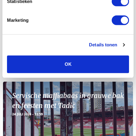
Statistieken
Selectiedag ballenjongens/-meiden
23
[VOL]
AUG
Marketing
11
Geef Mij Maar Amsterdam
SEP
Details tonen
OK
Blogs
Servische maffiabaas in grauwe bak
en feesten met Tadic
24 JULI 2026 - 11:59