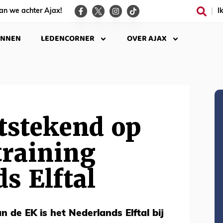
an we achter Ajax!
I
INNEN
LEDENCORNER
OVER AJAX
tstekend op
 training
s Elftal
 de EK is het Nederlands Elftal bij