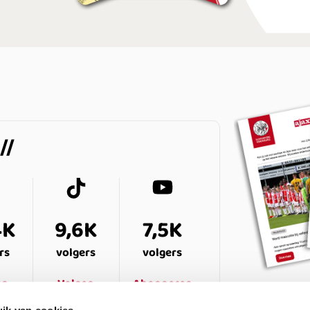
4K
9,6K
7,5K
rs
volgers
volgers
en
Volgen
Abonneren