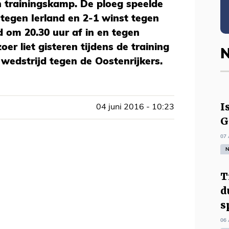
 trainingskamp. De ploeg speelde
 tegen Ierland en 2-1 winst tegen
 om 20.30 uur af in en tegen
oer liet gisteren tijdens de training
N
e wedstrijd tegen de Oostenrijkers.
I
04 juni 2016 - 10:23
G
07 
N
T
d
s
06 