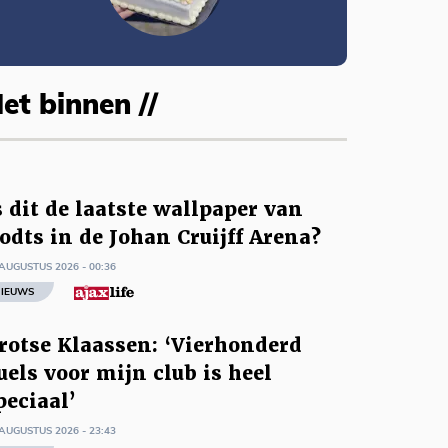
et binnen //
s dit de laatste wallpaper van
odts in de Johan Cruijff Arena?
AUGUSTUS 2026 - 00:36
IEUWS
rotse Klaassen: ‘Vierhonderd
uels voor mijn club is heel
peciaal’
AUGUSTUS 2026 - 23:43