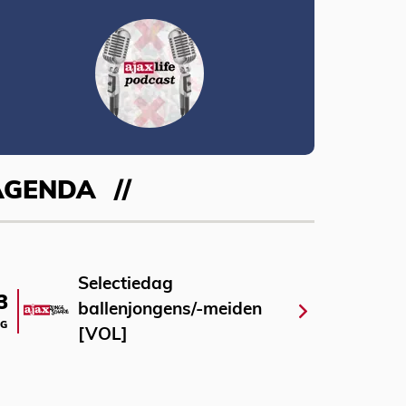
AGENDA
Selectiedag
3
ballenjongens/-meiden
G
[VOL]