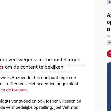
N
A
o
n
06 
N
egeven wegens cookie-instellingen.
 huis had, dat wisten we al. De middenvelder
es
om de content te bekijken.
thuiswedstrijd tegen Feyenoord. Bij de
ewees Bazoer dat het doelpunt tegen de
streffer was. Het negentienjarige talent
egen de touwen
.
splaats vanavond en ook Jasper Cillessen en
e vermoedelijke opstelling. Joël Veltman