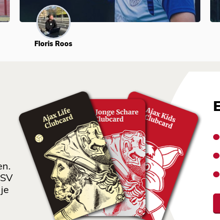
Floris Roos
en.
 SV
je