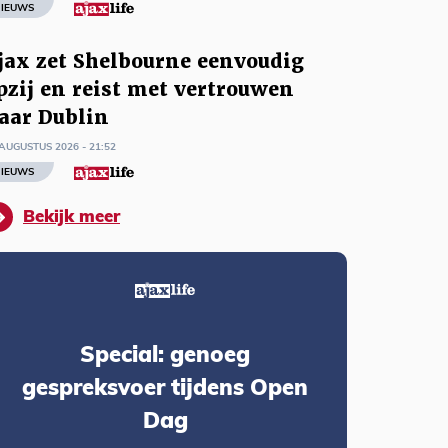
IEUWS
jax zet Shelbourne eenvoudig
pzij en reist met vertrouwen
aar Dublin
AUGUSTUS 2026 - 21:52
IEUWS
Bekijk meer
Special: genoeg
gespreksvoer tijdens Open
Dag