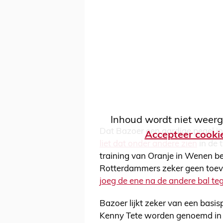
Inhoud wordt niet weerg
Dat Bazoer een aardige pegel in
Accepteer cooki
liet dat onder andere zien
in de 
training van Oranje in Wenen b
Rotterdammers zeker geen toeval
joeg de ene na de andere bal t
Bazoer lijkt zeker van een basi
Kenny Tete worden genoemd in d