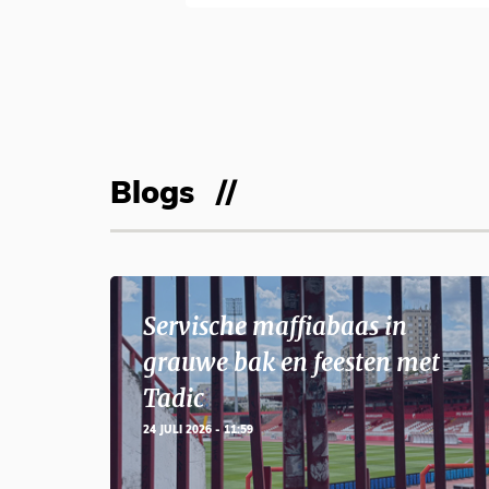
Blogs
Servische maffiabaas in
grauwe bak en feesten met
Tadic
24 JULI 2026 - 11:59