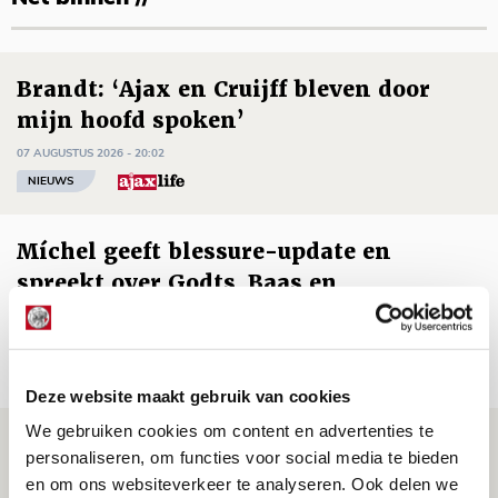
Brandt: ‘Ajax en Cruijff bleven door
mijn hoofd spoken’
07 AUGUSTUS 2026 - 20:02
NIEUWS
Míchel geeft blessure-update en
spreekt over Godts, Baas en
aanwinsten
07 AUGUSTUS 2026 - 14:13
NIEUWS
Deze website maakt gebruik van cookies
We gebruiken cookies om content en advertenties te
Volop enthousiasme in fotoverslag van
personaliseren, om functies voor social media te bieden
Europees treffen met Shelbourne
en om ons websiteverkeer te analyseren. Ook delen we