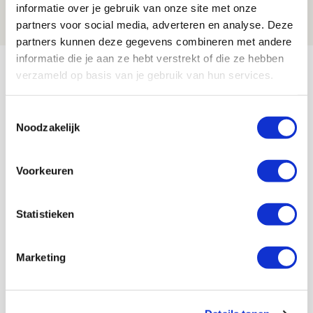
informatie over je gebruik van onze site met onze
07 AUGUSTUS 2026 - 09:00
partners voor social media, adverteren en analyse. Deze
FOTOVERSLAG
partners kunnen deze gegevens combineren met andere
informatie die je aan ze hebt verstrekt of die ze hebben
Bekijk meer
verzameld op basis van je gebruik van hun services.
AGENDA
Toestemmingsselectie
Noodzakelijk
Selectiedag ballenjongens/-meiden
23
[VOL]
AUG
Voorkeuren
11
Geef Mij Maar Amsterdam
SEP
Statistieken
Marketing
Blogs