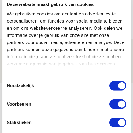
Deze website maakt gebruik van cookies
Trotse Klaassen: ‘Vierhonderd duels
voor mijn club is heel speciaal’
We gebruiken cookies om content en advertenties te
personaliseren, om functies voor social media te bieden
06 AUGUSTUS 2026 - 23:43
en om ons websiteverkeer te analyseren. Ook delen we
NIEUWS
informatie over je gebruik van onze site met onze
partners voor social media, adverteren en analyse. Deze
Ajax zet Shelbourne eenvoudig opzij en
partners kunnen deze gegevens combineren met andere
reist met vertrouwen naar Dublin
informatie die je aan ze hebt verstrekt of die ze hebben
verzameld op basis van je gebruik van hun services.
06 AUGUSTUS 2026 - 21:52
NIEUWS
Toestemmingsselectie
Noodzakelijk
Bekijk meer
AGENDA
Voorkeuren
Selectiedag ballenjongens/-meiden
23
Statistieken
[VOL]
AUG