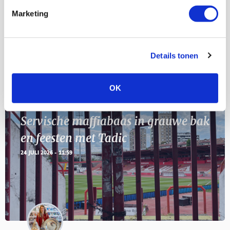
Marketing
11
Geef Mij Maar Amsterdam
SEP
Details tonen
Blogs
OK
Servische maffiabaas in grauwe bak
en feesten met Tadic
24 JULI 2026 - 11:59