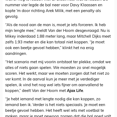
nummer vier legde de bal neer voor Davy Klaassen en
kopte 'm door richting Arek Milik, met een penalty als
gevolg.
“Als de nood aan de man is, moet je iets forceren. Ik heb
mijn lengte mee,” meldt Van der Hoorn desgevraagd. Nu is
Mikey inderdaad 1.88 meter lang, maar Mitchell Dijks meet
zelfs 1.93 meter en die kan totaal niet koppen. “Je moet
ook een beetje gevoel hebben,” klinkt het na enig
aandringen.
“Het scenario met mij voorin ontstaat ter plekke, omdat we
alles of niets gaan spelen. We moesten zo snel mogelijk
scoren. Het werkt, maar we moeten zorgen dat het niet zo
ver komt. In de aanval kun je meer met je verdediger
spelen, ik vind het nog wel iets fijner om aanvallend te
koppen,” deelt Van der Hoorn met
Ajax Life
.
“Je hebt iemand met lengte nodig die kan koppen, zo
iemand ben ik. Verder is het niets speciaals. Je moet een
beetje gevoel hebben. Het heeft wel iets met voetbal te
maken, maar je moet gewoon zorgen dat die bal goed valt.