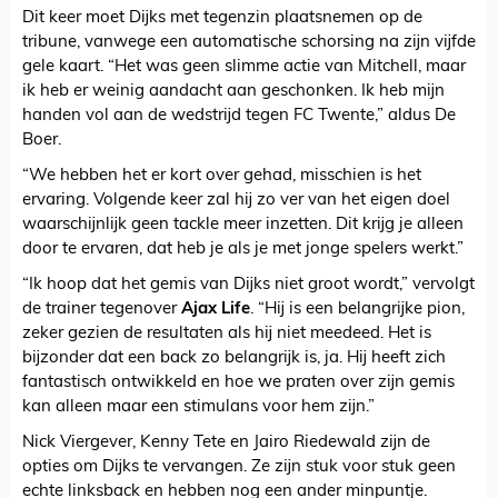
Dit keer moet Dijks met tegenzin plaatsnemen op de
tribune, vanwege een automatische schorsing na zijn vijfde
gele kaart. “Het was geen slimme actie van Mitchell, maar
ik heb er weinig aandacht aan geschonken. Ik heb mijn
handen vol aan de wedstrijd tegen FC Twente,” aldus De
Boer.
“We hebben het er kort over gehad, misschien is het
ervaring. Volgende keer zal hij zo ver van het eigen doel
waarschijnlijk geen tackle meer inzetten. Dit krijg je alleen
door te ervaren, dat heb je als je met jonge spelers werkt.”
“Ik hoop dat het gemis van Dijks niet groot wordt,” vervolgt
de trainer tegenover
Ajax Life
. “Hij is een belangrijke pion,
zeker gezien de resultaten als hij niet meedeed. Het is
bijzonder dat een back zo belangrijk is, ja. Hij heeft zich
fantastisch ontwikkeld en hoe we praten over zijn gemis
kan alleen maar een stimulans voor hem zijn.”
Nick Viergever, Kenny Tete en Jairo Riedewald zijn de
opties om Dijks te vervangen. Ze zijn stuk voor stuk geen
echte linksback en hebben nog een ander minpuntje.