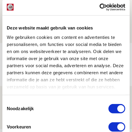
Drie dingen die je moet weten over PEC
Zwolle - Ajax
08 AUGUSTUS 2026 - 12:32
Deze website maakt gebruik van cookies
NIEUWS
We gebruiken cookies om content en advertenties te
personaliseren, om functies voor social media te bieden
en om ons websiteverkeer te analyseren. Ook delen we
Míchels elf: met welke formatie begin
informatie over je gebruik van onze site met onze
jij aan nieuw eredivisieseizoen?
partners voor social media, adverteren en analyse. Deze
08 AUGUSTUS 2026 - 11:34
partners kunnen deze gegevens combineren met andere
NIEUWS
informatie die je aan ze hebt verstrekt of die ze hebben
verzameld op basis van je gebruik van hun services.
Spelen bij Jong Ajax of Ajax 1? Dat
Toestemmingsselectie
maakt Abdalla ‘geen reet’ uit
Noodzakelijk
08 AUGUSTUS 2026 - 10:04
NIEUWS
Voorkeuren