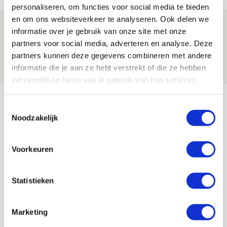
personaliseren, om functies voor social media te bieden
en om ons websiteverkeer te analyseren. Ook delen we
Spelen bij Jong Ajax of Ajax 1? Dat
informatie over je gebruik van onze site met onze
maakt Abdalla ‘geen reet’ uit
partners voor social media, adverteren en analyse. Deze
partners kunnen deze gegevens combineren met andere
08 AUGUSTUS 2026 - 10:04
informatie die je aan ze hebt verstrekt of die ze hebben
NIEUWS
verzameld op basis van je gebruik van hun services.
Bekijk meer
Toestemmingsselectie
AGENDA
Noodzakelijk
Selectiedag ballenjongens/-meiden
23
Voorkeuren
[VOL]
AUG
Statistieken
11
Geef Mij Maar Amsterdam
SEP
Marketing