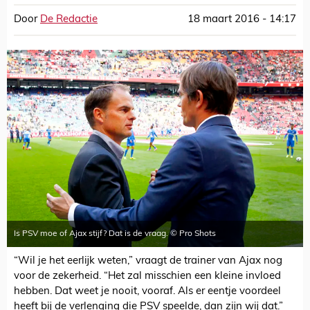
Door
De Redactie
18 maart 2016 - 14:17
Is PSV moe of Ajax stijf? Dat is de vraag. © Pro Shots
“Wil je het eerlijk weten,” vraagt de trainer van Ajax nog
voor de zekerheid. “Het zal misschien een kleine invloed
hebben. Dat weet je nooit, vooraf. Als er eentje voordeel
heeft bij de verlenging die PSV speelde, dan zijn wij dat.”