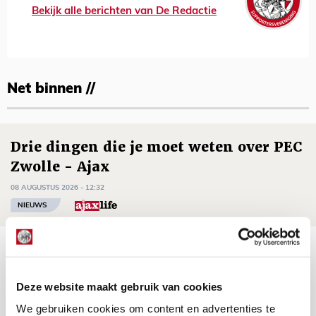
Bekijk alle berichten van De Redactie
Net binnen //
Drie dingen die je moet weten over PEC
Zwolle - Ajax
08 AUGUSTUS 2026 - 12:32
NIEUWS
Míchels elf: met welke formatie begin
jij aan nieuw eredivisieseizoen?
Deze website maakt gebruik van cookies
08 AUGUSTUS 2026 - 11:34
We gebruiken cookies om content en advertenties te
NIEUWS