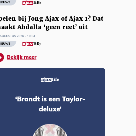
IEUWS
pelen bij Jong Ajax of Ajax 1? Dat
aakt Abdalla ‘geen reet’ uit
AUGUSTUS 2026 - 10:04
IEUWS
Bekijk meer
‘Brandt is een Taylor-
deluxe’