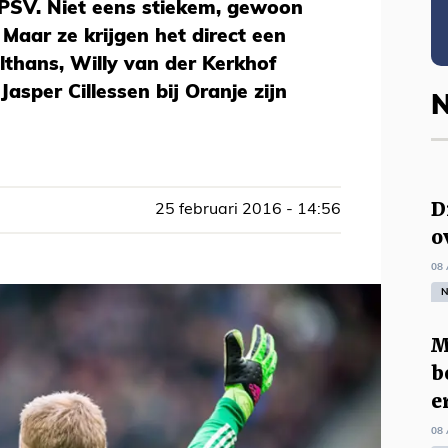
 PSV. Niet eens stiekem, gewoon
. Maar ze krijgen het direct een
Althans, Willy van der Kerkhof
asper Cillessen bij Oranje zijn
N
D
25 februari 2016 - 14:56
o
08 
N
M
b
e
08 