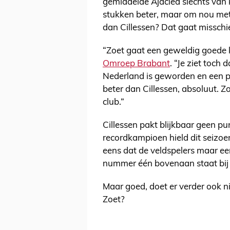
gemiddelde Ajacied slechts van
stukken beter, maar om nou met
dan Cillessen? Dat gaat misschie
“Zoet gaat een geweldig goede 
Omroep Brabant
. “Je ziet toch
Nederland is geworden en een ple
beter dan Cillessen, absoluut. Z
club.”
Cillessen pakt blijkbaar geen p
recordkampioen hield dit seizoe
eens dat de veldspelers maar ee
nummer één bovenaan staat bi
Maar goed, doet er verder ook ni
Zoet?