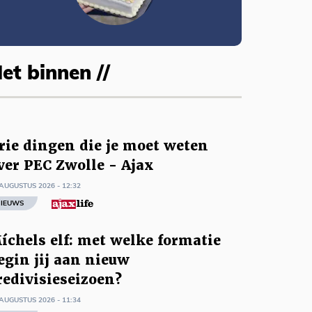
et binnen //
rie dingen die je moet weten
ver PEC Zwolle - Ajax
AUGUSTUS 2026 - 12:32
IEUWS
íchels elf: met welke formatie
egin jij aan nieuw
redivisieseizoen?
AUGUSTUS 2026 - 11:34