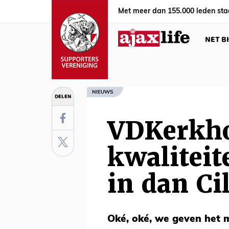
Met meer dan 155.000 leden sta
NET B
NIEUWS
DELEN
VDKerkho
kwaliteit
in dan Ci
Oké, oké, we geven het m