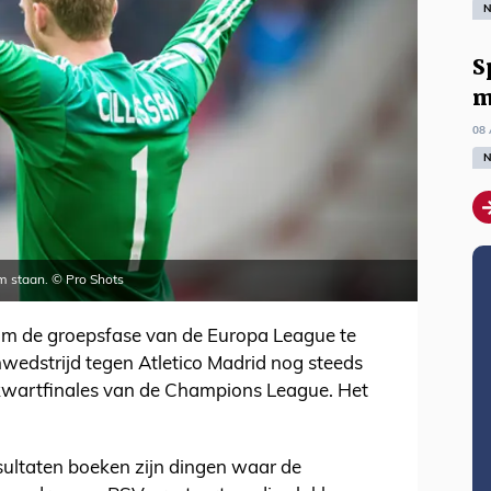
N
S
m
08 
N
am staan. © Pro Shots
e om de groepsfase van de Europa League te
wedstrijd tegen Atletico Madrid nog steeds
 kwartfinales van de Champions League. Het
sultaten boeken zijn dingen waar de