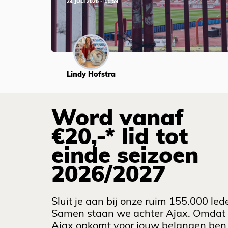
24 JULI 2026 - 11:59
Lindy Hofstra
Word vanaf
€20,-* lid tot
einde seizoen
2026/2027
Sluit je aan bij onze ruim 155.000 led
Samen staan we achter Ajax. Omdat
Ajax opkomt voor jouw belangen ben 