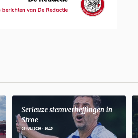
le berichten van De Redactie
Serieuze stemverheffingen in
Stroe
09 JULI 2026 - 10:15