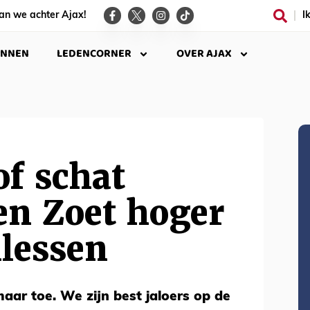
an we achter Ajax!
I
INNEN
LEDENCORNER
OVER AJAX
f schat
en Zoet hoger
llessen
aar toe. We zijn best jaloers op de