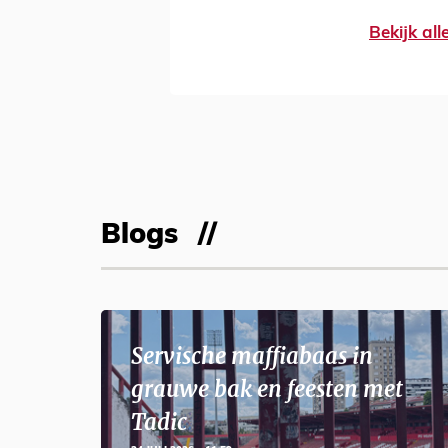
Bekijk al
Blogs
Servische maffiabaas in
grauwe bak en feesten met
Tadic