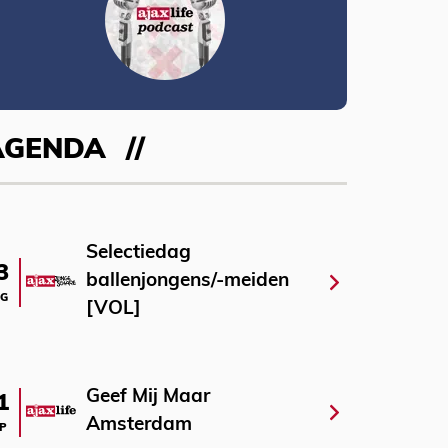
AGENDA
Selectiedag
3
ballenjongens/-meiden
G
[VOL]
Geef Mij Maar
1
Amsterdam
P