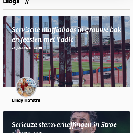
Blogs
Servische maffiabaas in grauwe bak
en feesten met Tadic
24 JULI 2026 - 11:59
Lindy Hofstra
Serieuze stemverheffingen in Stroe