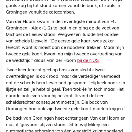
goals zag hij tot stand komen vanaf de bank, of zoals in
Groningen vanuit de catacomben.
Van der Hoorn kwam in de zeventigste minuut van FC
Groningen - Ajax (1-2) te laat in en ging op de voet van
Michael de Leeuw staan. Wegwezen, luidde het oordeel
van scheids Liesveld. “De eerste gele kaart was zeker
terecht, want ik moest aan de noodrem trekken. Maar mijn
tweede gele kaart kwam na mijn tweede overtreding van
de wedstrijd,” aldus Van der Hoorn
bij de NOS
.
Twee keer terecht geel op basis van slechts twee
overtredingen is ook rood, maar de verdediger vermoedt
dat de scheids hem liever had gespaard. “Hij keek naar zijn
lijstje en zei: je hebt al geel. Toen trok-ie 'm toch maar. Het
duurde ook even voor hij besloot. Ik vind dat een
scheidsrechter consequent moet zijn. Die back van
Groningen had ook zijn tweede gele kaart moeten krijgen.”
De back van Groningen heet echter geen Van der Hoorn en
mocht 'gewoon' blijven staan. Dit terwijl Mikey een
automatische schorsing van één wedstrijd krijgt opgelegd,