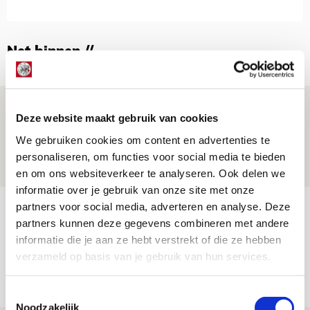
Net binnen //
Brandt: ‘Ajax en Cruijff bleven door
Deze website maakt gebruik van cookies
mijn hoofd spoken’
We gebruiken cookies om content en advertenties te
07 AUGUSTUS 2026 - 20:02
personaliseren, om functies voor social media te bieden
NIEUWS
en om ons websiteverkeer te analyseren. Ook delen we
informatie over je gebruik van onze site met onze
partners voor social media, adverteren en analyse. Deze
Míchel geeft blessure-update en
partners kunnen deze gegevens combineren met andere
spreekt over Godts, Baas en
informatie die je aan ze hebt verstrekt of die ze hebben
aanwinsten
verzameld op basis van je gebruik van hun services.
07 AUGUSTUS 2026 - 14:13
NIEUWS
Toestemmingsselectie
Noodzakelijk