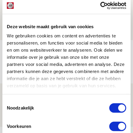
Drie dingen die je moet weten over PEC
Zwolle - Ajax
08 AUGUSTUS 2026 - 12:32
Deze website maakt gebruik van cookies
NIEUWS
We gebruiken cookies om content en advertenties te
personaliseren, om functies voor social media te bieden
Míchels elf: met welke formatie begin
en om ons websiteverkeer te analyseren. Ook delen we
informatie over je gebruik van onze site met onze
jij aan nieuw eredivisieseizoen?
partners voor social media, adverteren en analyse. Deze
08 AUGUSTUS 2026 - 11:34
partners kunnen deze gegevens combineren met andere
NIEUWS
informatie die je aan ze hebt verstrekt of die ze hebben
verzameld op basis van je gebruik van hun services.
Spelen bij Jong Ajax of Ajax 1? Dat
maakt Abdalla ‘geen reet’ uit
Toestemmingsselectie
Noodzakelijk
08 AUGUSTUS 2026 - 10:04
NIEUWS
Voorkeuren
Bekijk meer